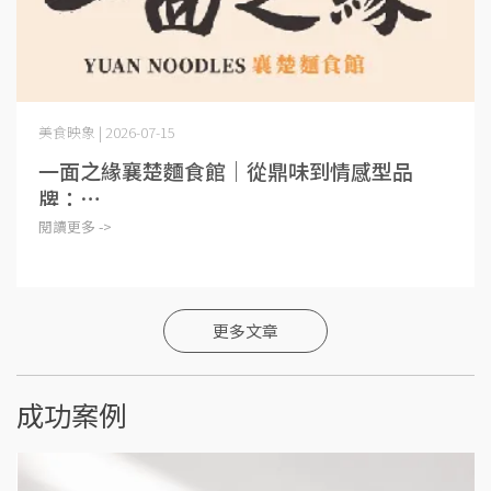
美食映象 | 2026-07-15
一面之緣襄楚麵食館｜從鼎味到情感型品
牌：⋯
閱讀更多 ->
更多文章
成功案例