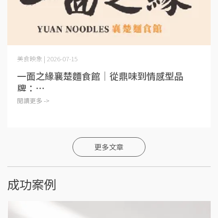
美食映象 | 2026-07-15
一面之緣襄楚麵食館｜從鼎味到情感型品
牌：⋯
閱讀更多 ->
更多文章
成功案例