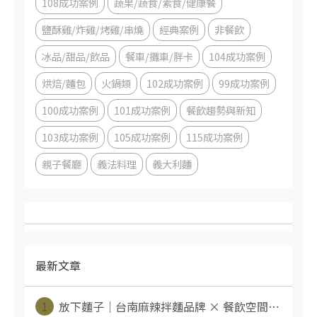
108成功案例
蔬果/蔬食/素食/健康餐
鹽酥雞/炸雞/烤雞/串燒
經典案例
非餐飲
冰品/甜品/飲品
餐車/攤車/胖卡
104成功案例
烘焙/麵包
火鍋類
102成功案例
99成功案例
100成功案例
101成功案例
餐飲趨勢與新知
103成功案例
105成功案例
115成功案例
親子餐廳
義法料理
義大利麵
最新文章
1
放下麵子｜台南麻辣拌麵品牌 × 餐飲空間⋯