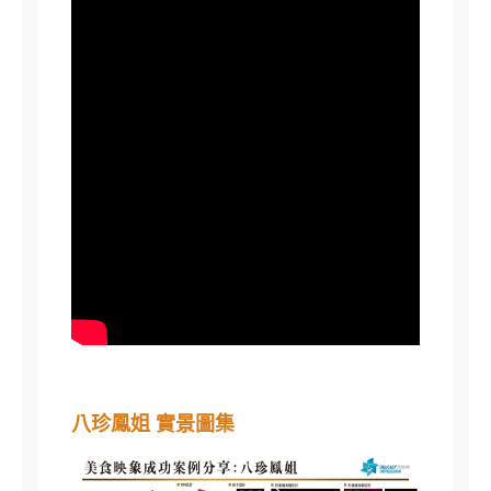
八珍鳳姐 實景圖集