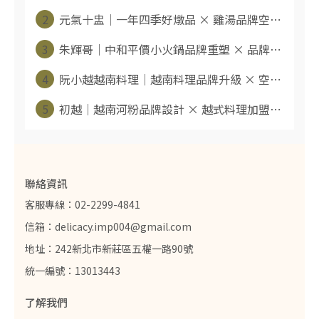
2
元氣十盅｜一年四季好燉品 × 雞湯品牌空⋯
3
朱輝哥｜中和平價小火鍋品牌重塑 × 品牌⋯
4
阮小越越南料理｜越南料理品牌升級 × 空⋯
5
初越｜越南河粉品牌設計 × 越式料理加盟⋯
聯絡資訊
客服專線：02-2299-4841
信箱：delicacy.imp004@gmail.com
地址：242新北市新莊區五權一路90號
統一編號：13013443
了解我們