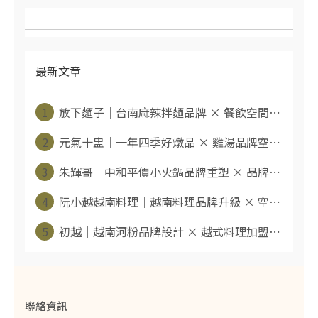
最新文章
1
放下麵子｜台南麻辣拌麵品牌 × 餐飲空間⋯
2
元氣十盅｜一年四季好燉品 × 雞湯品牌空⋯
3
朱輝哥｜中和平價小火鍋品牌重塑 × 品牌⋯
4
阮小越越南料理｜越南料理品牌升級 × 空⋯
5
初越｜越南河粉品牌設計 × 越式料理加盟⋯
聯絡資訊