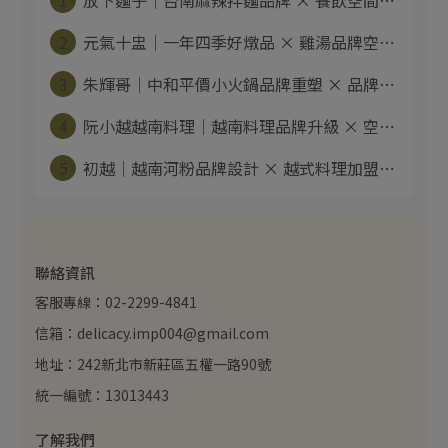
1
放下麵子｜台南麻辣拌麵品牌 × 餐飲空間⋯
2
元氣十盅｜一年四季好燉品 × 雞湯品牌空⋯
3
朱輝哥｜中和平價小火鍋品牌重塑 × 品牌⋯
4
阮小越越南料理｜越南料理品牌升級 × 空⋯
5
初越｜越南河粉品牌設計 × 越式料理加盟⋯
聯絡資訊
客服專線：02-2299-4841
信箱：delicacy.imp004@gmail.com
地址：242新北市新莊區五權一路90號
統一編號：13013443
了解我們