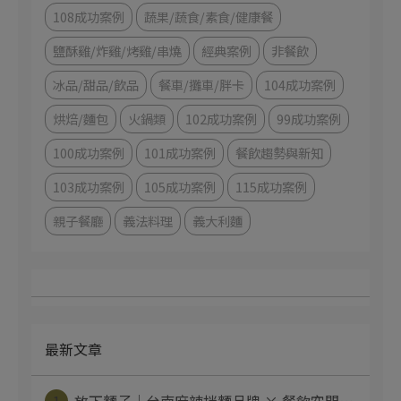
108成功案例
蔬果/蔬食/素食/健康餐
鹽酥雞/炸雞/烤雞/串燒
經典案例
非餐飲
冰品/甜品/飲品
餐車/攤車/胖卡
104成功案例
烘焙/麵包
火鍋類
102成功案例
99成功案例
100成功案例
101成功案例
餐飲趨勢與新知
103成功案例
105成功案例
115成功案例
親子餐廳
義法料理
義大利麵
最新文章