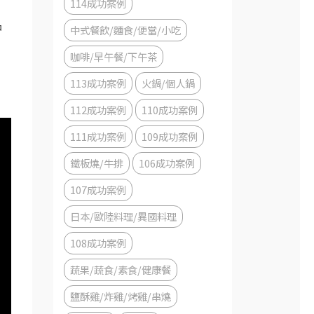
114成功案例
品
中式餐飲/麵食/便當/小吃
咖啡/早午餐/下午茶
113成功案例
火鍋/個人鍋
112成功案例
110成功案例
111成功案例
109成功案例
鐵板燒/牛排
106成功案例
107成功案例
日本/歐陸料理/異國料理
108成功案例
蔬果/蔬食/素食/健康餐
鹽酥雞/炸雞/烤雞/串燒