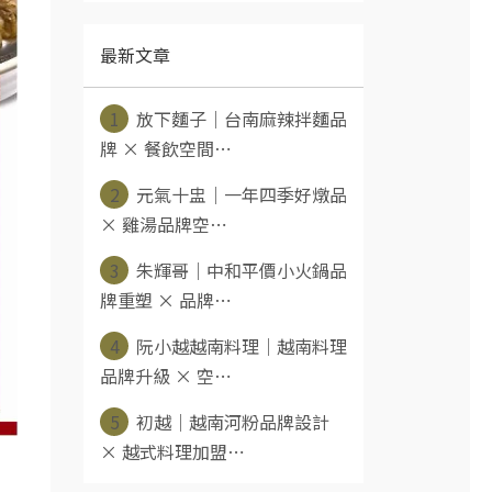
最新文章
1
放下麵子｜台南麻辣拌麵品
牌 × 餐飲空間⋯
2
元氣十盅｜一年四季好燉品
× 雞湯品牌空⋯
3
朱輝哥｜中和平價小火鍋品
牌重塑 × 品牌⋯
4
阮小越越南料理｜越南料理
品牌升級 × 空⋯
5
初越｜越南河粉品牌設計
× 越式料理加盟⋯