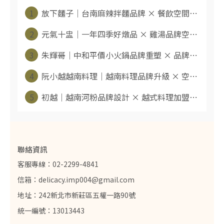
1
放下麵子｜台南麻辣拌麵品牌 × 餐飲空間⋯
2
元氣十盅｜一年四季好燉品 × 雞湯品牌空⋯
3
朱輝哥｜中和平價小火鍋品牌重塑 × 品牌⋯
4
阮小越越南料理｜越南料理品牌升級 × 空⋯
5
初越｜越南河粉品牌設計 × 越式料理加盟⋯
聯絡資訊
客服專線：02-2299-4841
信箱：delicacy.imp004@gmail.com
地址：242新北市新莊區五權一路90號
統一編號：13013443