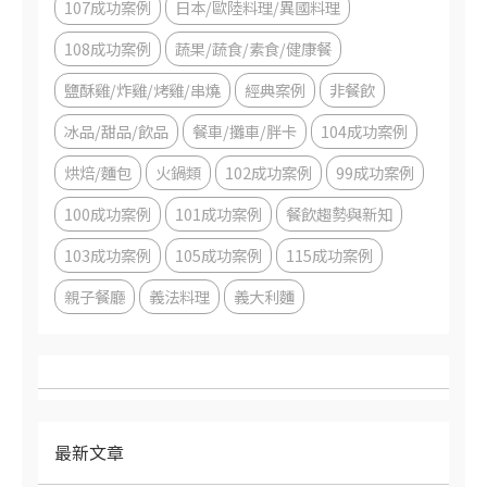
107成功案例
日本/歐陸料理/異國料理
108成功案例
蔬果/蔬食/素食/健康餐
鹽酥雞/炸雞/烤雞/串燒
經典案例
非餐飲
冰品/甜品/飲品
餐車/攤車/胖卡
104成功案例
烘焙/麵包
火鍋類
102成功案例
99成功案例
100成功案例
101成功案例
餐飲趨勢與新知
103成功案例
105成功案例
115成功案例
親子餐廳
義法料理
義大利麵
最新文章