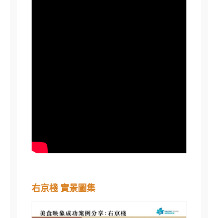
右京棧 實景圖集