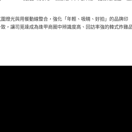
氛圍燈光與用餐動線整合，強化「年輕、吸睛、好拍」的品牌印
一致，讓司覓達成為逢甲商圈中辨識度高、回訪率強的韓式炸雞