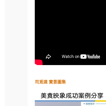
司覓達 實景圖集