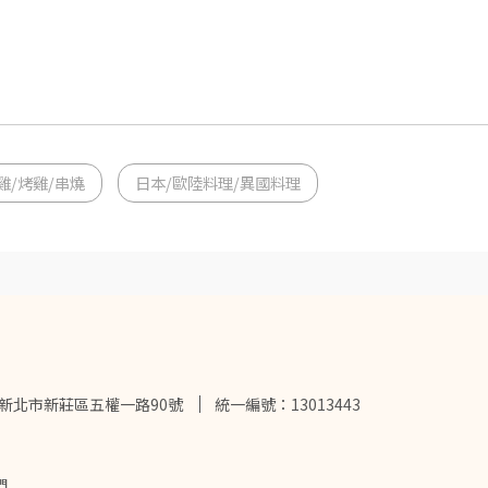
雞/烤雞/串燒
日本/歐陸料理/異國料理
2新北市新莊區五權一路90號
統一編號：13013443
們