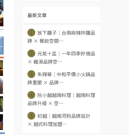
最新文章
1
放下麵子｜台南麻辣拌麵品
牌 × 餐飲空間⋯
2
元氣十盅｜一年四季好燉品
× 雞湯品牌空⋯
3
朱輝哥｜中和平價小火鍋品
牌重塑 × 品牌⋯
4
阮小越越南料理｜越南料理
品牌升級 × 空⋯
5
初越｜越南河粉品牌設計
× 越式料理加盟⋯