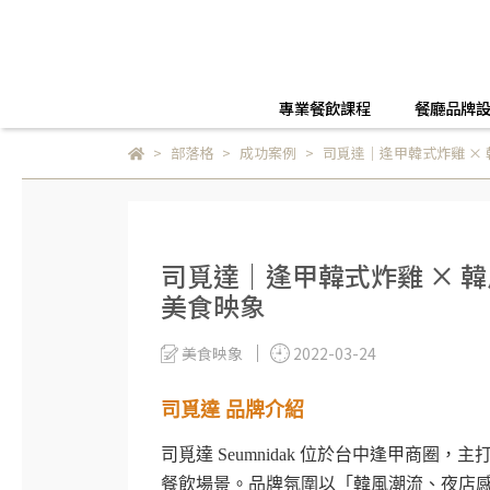
專業餐飲課程
餐廳品牌
部落格
成功案例
司覓達｜逢甲韓式炸雞 ×
司覓達｜逢甲韓式炸雞 × 
美食映象
美食映象
2022-03-24
司覓達 品牌介紹
司覓達 Seumnidak 位於台中逢甲商
餐飲場景。品牌氛圍以「韓風潮流、夜店感、