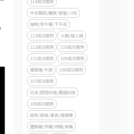
114成功案例
中式餐飲/麵食/便當/小吃
咖啡/早午餐/下午茶
品
113成功案例
火鍋/個人鍋
112成功案例
110成功案例
111成功案例
109成功案例
鐵板燒/牛排
106成功案例
107成功案例
日本/歐陸料理/異國料理
108成功案例
蔬果/蔬食/素食/健康餐
鹽酥雞/炸雞/烤雞/串燒