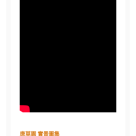
唐草園 實景圖集