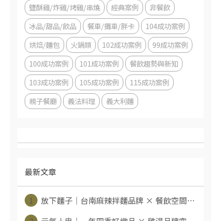
鹽酥雞/炸雞/烤雞/串燒
經典案例
非餐飲
冰品/甜品/飲品
餐車/攤車/胖卡
104成功案例
烘焙/麵包
火鍋類
102成功案例
99成功案例
100成功案例
101成功案例
餐飲趨勢與新知
103成功案例
105成功案例
115成功案例
親子餐廳
義法料理
義大利麵
最新文章
1
放下麵子｜台南麻辣拌麵品牌 × 餐飲空間⋯