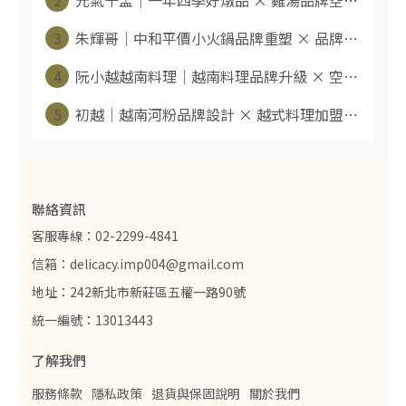
2
元氣十盅｜一年四季好燉品 × 雞湯品牌空⋯
3
朱輝哥｜中和平價小火鍋品牌重塑 × 品牌⋯
4
阮小越越南料理｜越南料理品牌升級 × 空⋯
5
初越｜越南河粉品牌設計 × 越式料理加盟⋯
聯絡資訊
客服專線：02-2299-4841
信箱：delicacy.imp004@gmail.com
地址：242新北市新莊區五權一路90號
統一編號：13013443
了解我們
服務條款
隱私政策
退貨與保固說明
關於我們