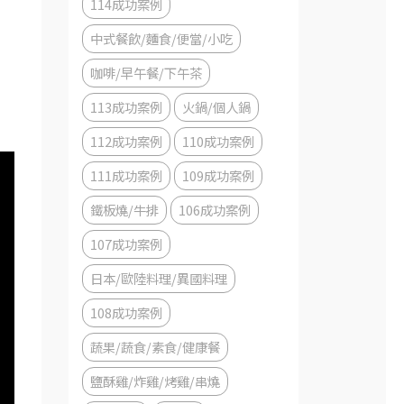
114成功案例
中式餐飲/麵食/便當/小吃
咖啡/早午餐/下午茶
113成功案例
火鍋/個人鍋
112成功案例
110成功案例
111成功案例
109成功案例
鐵板燒/牛排
106成功案例
107成功案例
日本/歐陸料理/異國料理
108成功案例
蔬果/蔬食/素食/健康餐
鹽酥雞/炸雞/烤雞/串燒