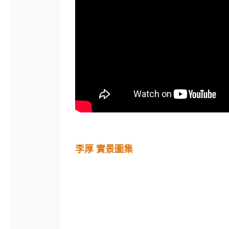
李厚 實景圖集