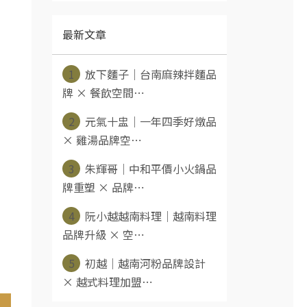
最新文章
1
放下麵子｜台南麻辣拌麵品
牌 × 餐飲空間⋯
2
元氣十盅｜一年四季好燉品
× 雞湯品牌空⋯
3
朱輝哥｜中和平價小火鍋品
牌重塑 × 品牌⋯
4
阮小越越南料理｜越南料理
品牌升級 × 空⋯
5
初越｜越南河粉品牌設計
× 越式料理加盟⋯