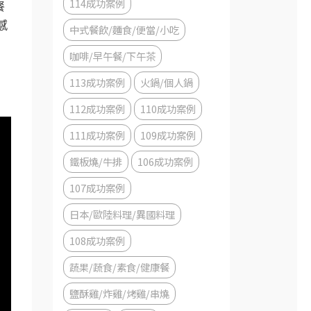
114成功案例
餐
感
中式餐飲/麵食/便當/小吃
咖啡/早午餐/下午茶
113成功案例
火鍋/個人鍋
112成功案例
110成功案例
111成功案例
109成功案例
鐵板燒/牛排
106成功案例
107成功案例
日本/歐陸料理/異國料理
108成功案例
蔬果/蔬食/素食/健康餐
鹽酥雞/炸雞/烤雞/串燒