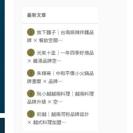
最新文章
1
放下麵子｜台南麻辣拌麵品
牌 × 餐飲空間⋯
2
元氣十盅｜一年四季好燉品
× 雞湯品牌空⋯
3
朱輝哥｜中和平價小火鍋品
牌重塑 × 品牌⋯
4
阮小越越南料理｜越南料理
品牌升級 × 空⋯
5
初越｜越南河粉品牌設計
× 越式料理加盟⋯