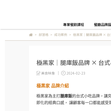
專業餐飲課程
餐廳品牌
部落格
成功案例
極黑家｜腿庫飯品牌 × 
極黑家｜腿庫飯品牌 × 台
美食映象
2024-02-23
極黑家 品牌介紹
極黑家為主打
腿庫飯
的台式小吃品牌，講究
即化的經典口感， 讓顧客每一口都能感受