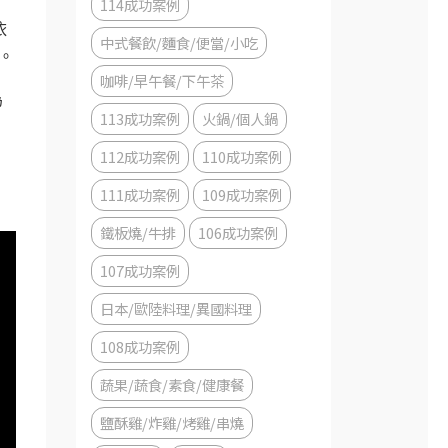
114成功案例
依
中式餐飲/麵食/便當/小吃
。
咖啡/早午餐/下午茶
為
113成功案例
火鍋/個人鍋
112成功案例
110成功案例
111成功案例
109成功案例
鐵板燒/牛排
106成功案例
107成功案例
日本/歐陸料理/異國料理
108成功案例
蔬果/蔬食/素食/健康餐
鹽酥雞/炸雞/烤雞/串燒