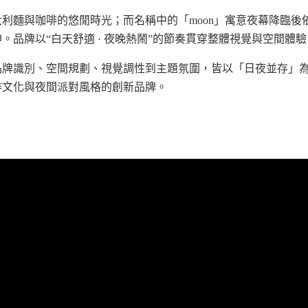
利麵與咖啡的悠閒時光；而名稱中的「moon」寓意夜幕降臨後
品牌以“白天舒適 · 夜晚熱鬧”的節奏貫穿整體視覺與空間體驗
品牌識別、空間規劃、視覺調性到主題氛圍，皆以「日夜並存」
啡文化與夜間派對風格的創新品牌。