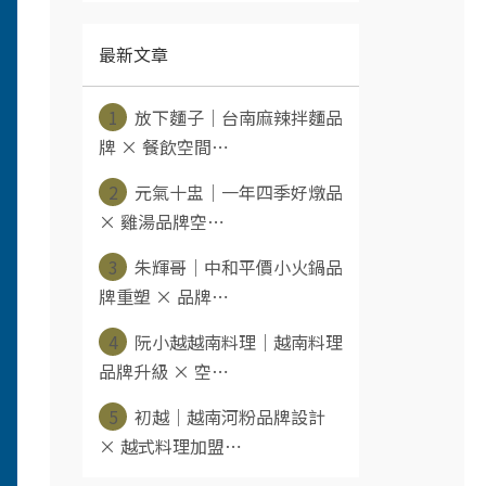
最新文章
1
放下麵子｜台南麻辣拌麵品
牌 × 餐飲空間⋯
2
元氣十盅｜一年四季好燉品
× 雞湯品牌空⋯
3
朱輝哥｜中和平價小火鍋品
牌重塑 × 品牌⋯
4
阮小越越南料理｜越南料理
品牌升級 × 空⋯
5
初越｜越南河粉品牌設計
× 越式料理加盟⋯