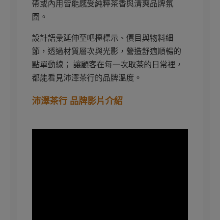
帶或內用皆能感受純粹茶香與清爽品牌氛
圍。
設計語彙延伸至吧檯標示、價目與物料細
節，透過材質層次與光影，營造舒適順暢的
點單動線； 讓顧客在每一次取茶的日常裡，
都能看見沛澤茶行的品牌溫度。
沛澤茶行 品牌影片介紹