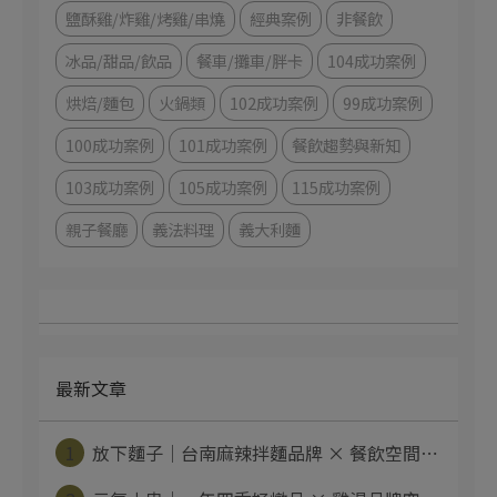
鹽酥雞/炸雞/烤雞/串燒
經典案例
非餐飲
冰品/甜品/飲品
餐車/攤車/胖卡
104成功案例
烘焙/麵包
火鍋類
102成功案例
99成功案例
100成功案例
101成功案例
餐飲趨勢與新知
103成功案例
105成功案例
115成功案例
親子餐廳
義法料理
義大利麵
最新文章
1
放下麵子｜台南麻辣拌麵品牌 × 餐飲空間⋯