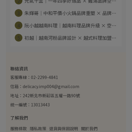
2
元氣十盅｜一年四季好燉品 × 雞湯品牌空⋯
3
朱輝哥｜中和平價小火鍋品牌重塑 × 品牌⋯
4
阮小越越南料理｜越南料理品牌升級 × 空⋯
5
初越｜越南河粉品牌設計 × 越式料理加盟⋯
聯絡資訊
客服專線：02-2299-4841
信箱：delicacy.imp004@gmail.com
地址：242新北市新莊區五權一路90號
統一編號：13013443
了解我們
服務條款
隱私政策
退貨與保固說明
關於我們