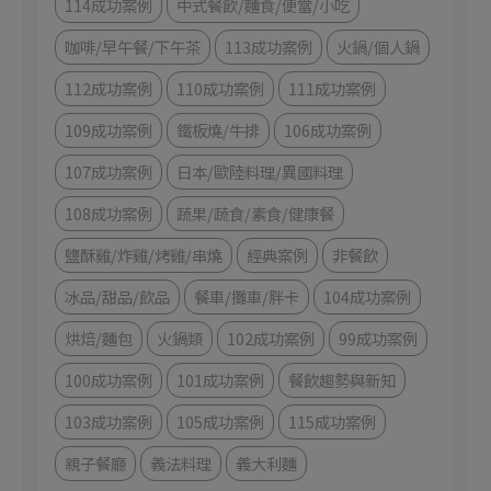
114成功案例
中式餐飲/麵食/便當/小吃
咖啡/早午餐/下午茶
113成功案例
火鍋/個人鍋
112成功案例
110成功案例
111成功案例
109成功案例
鐵板燒/牛排
106成功案例
107成功案例
日本/歐陸料理/異國料理
108成功案例
蔬果/蔬食/素食/健康餐
鹽酥雞/炸雞/烤雞/串燒
經典案例
非餐飲
冰品/甜品/飲品
餐車/攤車/胖卡
104成功案例
烘焙/麵包
火鍋類
102成功案例
99成功案例
100成功案例
101成功案例
餐飲趨勢與新知
103成功案例
105成功案例
115成功案例
親子餐廳
義法料理
義大利麵