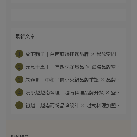
最新文章
1
放下麵子｜台南麻辣拌麵品牌 × 餐飲空間⋯
2
元氣十盅｜一年四季好燉品 × 雞湯品牌空⋯
3
朱輝哥｜中和平價小火鍋品牌重塑 × 品牌⋯
4
阮小越越南料理｜越南料理品牌升級 × 空⋯
5
初越｜越南河粉品牌設計 × 越式料理加盟⋯