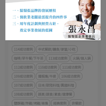
趨勢文章
成功案例
文章分類
114成功案例
中式餐飲/麵食/便當/小吃
咖啡/早午餐/下午茶
113成功案例
火鍋/個人鍋
112成功案例
110成功案例
111成功案例
109成功案例
鐵板燒/牛排
106成功案例
107成功案例
日本/歐陸料理/異國料理
108成功案例
蔬果/蔬食/素食/健康餐
鹽酥雞/炸雞/烤雞/串燒
經典案例
非餐飲