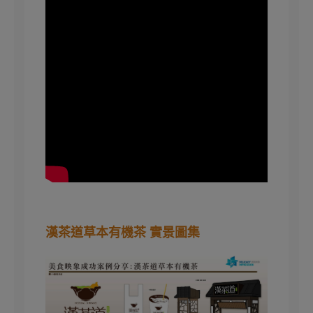
漢茶道草本有機茶 實景圖集