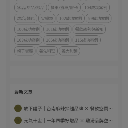
冰品/甜品/飲品
餐車/攤車/胖卡
104成功案例
烘焙/麵包
火鍋類
102成功案例
99成功案例
100成功案例
101成功案例
餐飲趨勢與新知
103成功案例
105成功案例
115成功案例
親子餐廳
義法料理
義大利麵
最新文章
1
放下麵子｜台南麻辣拌麵品牌 × 餐飲空間⋯
2
元氣十盅｜一年四季好燉品 × 雞湯品牌空⋯