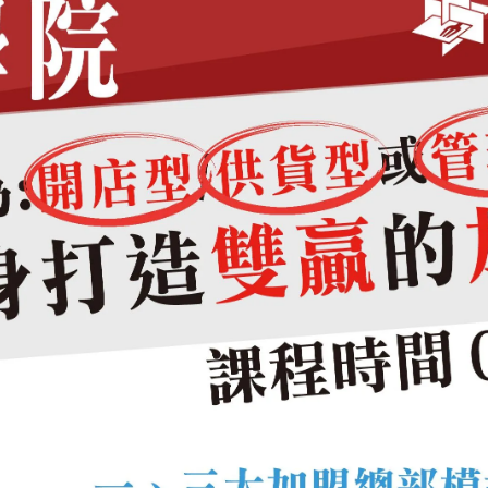
手法掌握熟度與風味層次， 搭配鐵板料理的高溫瞬間反應， 讓顧
細節的講究。
與動線配置的整合， 建立一致且具辨識度的用餐場域。 讓舞白不
訪。