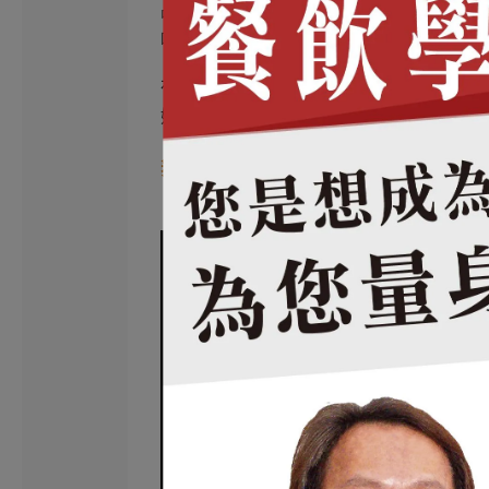
品牌重視肉品口感與料理節奏， 透過職人
吃到的不只是「一塊肉」， 而是對火候與
在整體規劃上， 透過品牌識別、門店氛圍
好吃， 也更容易被看見、被記住並形成回
舞白 品牌影片介紹