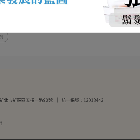
例
2新北市新莊區五權一路90號
統一編號：13013443
們