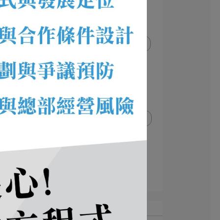
經典案例
非餐飲
冰品/甜品/飲品
餐車/攤車/胖卡
104成功案例
烘焙/麵包
火鍋類
102成功案例
99成功案例
100成功案例
101成功案例
餐飲趨勢與新知
103成功案例
105成功案例
115成功案例
親子餐廳
義法料理
義大利麵