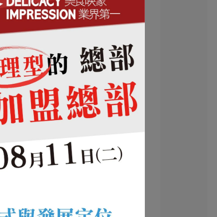
114成功案例
客
中式餐飲/麵食/便當/小吃
咖啡/早午餐/下午茶
只
113成功案例
火鍋/個人鍋
112成功案例
110成功案例
111成功案例
109成功案例
鐵板燒/牛排
106成功案例
107成功案例
日本/歐陸料理/異國料理
108成功案例
蔬果/蔬食/素食/健康餐
鹽酥雞/炸雞/烤雞/串燒