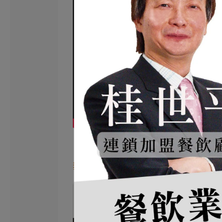
舞白 實景圖集