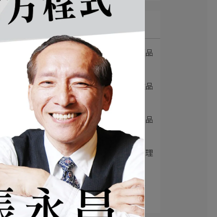
最新文章
1
放下麵子｜台南麻辣拌麵品
牌 × 餐飲空間⋯
2
元氣十盅｜一年四季好燉品
× 雞湯品牌空⋯
3
朱輝哥｜中和平價小火鍋品
牌重塑 × 品牌⋯
4
阮小越越南料理｜越南料理
品牌升級 × 空⋯
5
初越｜越南河粉品牌設計
× 越式料理加盟⋯