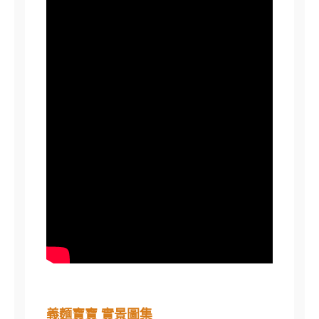
義麵寶寶 實景圖集