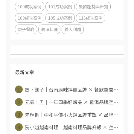
100成功案例
101成功案例
餐飲趨勢與新知
103成功案例
105成功案例
115成功案例
親子餐廳
義法料理
義大利麵
最新文章
1
放下麵子｜台南麻辣拌麵品牌 × 餐飲空間⋯
2
元氣十盅｜一年四季好燉品 × 雞湯品牌空⋯
3
朱輝哥｜中和平價小火鍋品牌重塑 × 品牌⋯
4
阮小越越南料理｜越南料理品牌升級 × 空⋯