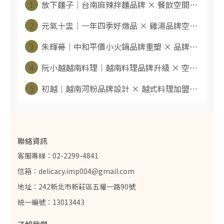
1
放下麵子｜台南麻辣拌麵品牌 × 餐飲空間⋯
2
元氣十盅｜一年四季好燉品 × 雞湯品牌空⋯
3
朱輝哥｜中和平價小火鍋品牌重塑 × 品牌⋯
4
阮小越越南料理｜越南料理品牌升級 × 空⋯
5
初越｜越南河粉品牌設計 × 越式料理加盟⋯
聯絡資訊
客服專線：02-2299-4841
信箱：delicacy.imp004@gmail.com
地址：242新北市新莊區五權一路90號
統一編號：13013443