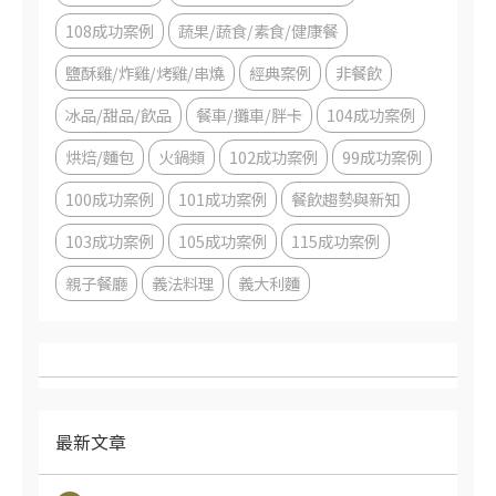
108成功案例
蔬果/蔬食/素食/健康餐
鹽酥雞/炸雞/烤雞/串燒
經典案例
非餐飲
冰品/甜品/飲品
餐車/攤車/胖卡
104成功案例
烘焙/麵包
火鍋類
102成功案例
99成功案例
100成功案例
101成功案例
餐飲趨勢與新知
103成功案例
105成功案例
115成功案例
親子餐廳
義法料理
義大利麵
最新文章