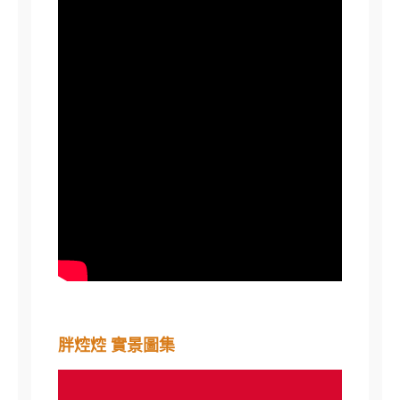
胖焢焢 實景圖集