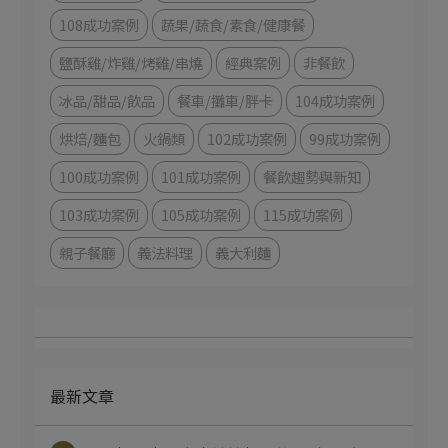
108成功案例
蔬果/蔬食/素食/健康餐
鹽酥雞/炸雞/烤雞/串燒
經典案例
非餐飲
冰品/甜品/飲品
餐車/攤車/胖卡
104成功案例
烘焙/麵包
火鍋類
102成功案例
99成功案例
100成功案例
101成功案例
餐飲趨勢與新知
103成功案例
105成功案例
115成功案例
親子餐廳
義法料理
義大利麵
最新文章