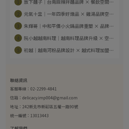
1
放下麵子｜台南麻辣拌麵品牌 × 餐飲空間⋯
2
元氣十盅｜一年四季好燉品 × 雞湯品牌空⋯
3
朱輝哥｜中和平價小火鍋品牌重塑 × 品牌⋯
4
阮小越越南料理｜越南料理品牌升級 × 空⋯
5
初越｜越南河粉品牌設計 × 越式料理加盟⋯
聯絡資訊
客服專線：02-2299-4841
信箱：delicacy.imp004@gmail.com
地址：242新北市新莊區五權一路90號
統一編號：13013443
了解我們