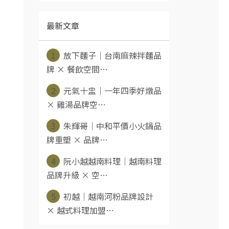
最新文章
1
放下麵子｜台南麻辣拌麵品
牌 × 餐飲空間⋯
2
元氣十盅｜一年四季好燉品
× 雞湯品牌空⋯
3
朱輝哥｜中和平價小火鍋品
牌重塑 × 品牌⋯
4
阮小越越南料理｜越南料理
品牌升級 × 空⋯
5
初越｜越南河粉品牌設計
× 越式料理加盟⋯