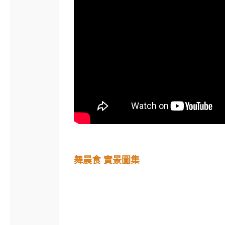
舞晨食 實景圖集