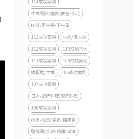
114成功案例
。
中式餐飲/麵食/便當/小吃
顧
咖啡/早午餐/下午茶
113成功案例
火鍋/個人鍋
112成功案例
110成功案例
111成功案例
109成功案例
鐵板燒/牛排
106成功案例
107成功案例
日本/歐陸料理/異國料理
108成功案例
蔬果/蔬食/素食/健康餐
鹽酥雞/炸雞/烤雞/串燒