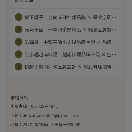
1
放下麵子｜台南麻辣拌麵品牌 × 餐飲空間⋯
2
元氣十盅｜一年四季好燉品 × 雞湯品牌空⋯
3
朱輝哥｜中和平價小火鍋品牌重塑 × 品牌⋯
4
阮小越越南料理｜越南料理品牌升級 × 空⋯
5
初越｜越南河粉品牌設計 × 越式料理加盟⋯
聯絡資訊
客服專線：02-2299-4841
信箱：delicacy.imp004@gmail.com
地址：242新北市新莊區五權一路90號