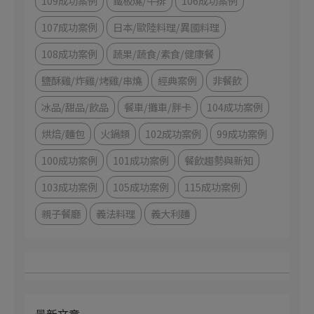
109成功案例
鐵板燒/牛排
106成功案例
107成功案例
日本/歐陸料理/異國料理
108成功案例
蔬果/蔬食/素食/健康餐
鹽酥雞/炸雞/烤雞/串燒
經典案例
非餐飲
冰品/甜品/飲品
餐車/攤車/胖卡
104成功案例
烘焙/麵包
火鍋類
102成功案例
99成功案例
100成功案例
101成功案例
餐飲趨勢與新知
103成功案例
105成功案例
115成功案例
親子餐廳
義法料理
義大利麵
最新文章