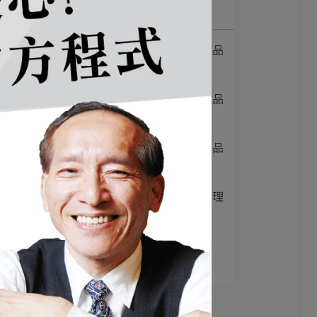
最新文章
1
放下麵子｜台南麻辣拌麵品
牌 × 餐飲空間⋯
2
元氣十盅｜一年四季好燉品
× 雞湯品牌空⋯
3
朱輝哥｜中和平價小火鍋品
牌重塑 × 品牌⋯
4
阮小越越南料理｜越南料理
品牌升級 × 空⋯
5
初越｜越南河粉品牌設計
× 越式料理加盟⋯