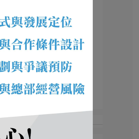
日本/歐陸料理/異國料理
火鍋/個人鍋
103成功案例
中式餐飲/麵食/便當/小吃
鐵板燒/牛排
火鍋類
102成功案例
99成功案例
100成功案例
101成功案例
105成功案例
115成功案例
親子餐廳
義法料理
義大利麵