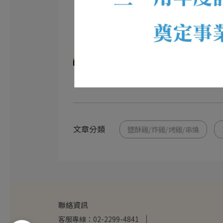
文章分類
鹽酥雞/炸雞/烤雞/串燒
聯絡資訊
客服專線：02-2299-4841