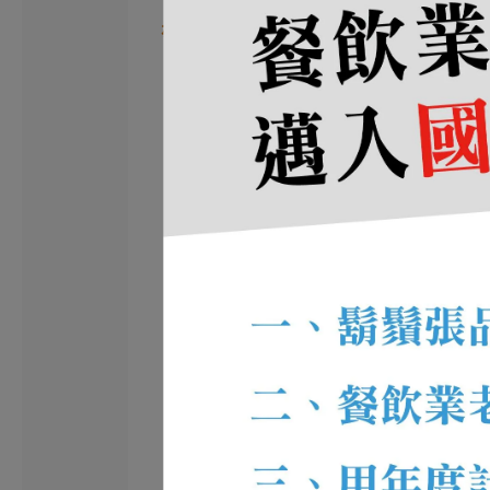
赤炸風雲 實景圖集