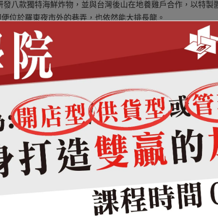
海鮮研發八款獨特海鮮炸物，並與台灣後山在地養雞戶合作，以特製
即便位於羅東夜市外的巷弄，也依然能大排長龍。
大」也不是記憶點；赤炸風雲的靈魂，是那種吃到需要邊吃邊換
續研發突破，陸續推出二十餘項創新炸物產品。
夜市後，以獨特風味迅速竄紅成為排隊名店；2011 年更因市場需
黃泰勳接手，結合行銷專業與一代目的堅持，讓赤炸風雲不只在