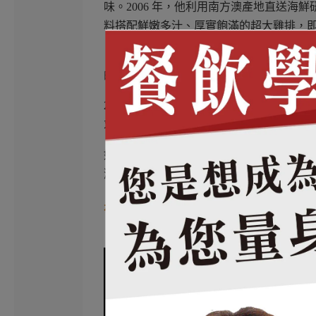
味。2006 年，他利用南方澳產地直送
料搭配鮮嫩多汁、厚實飽滿的超大雞排，
「雞排好吃」不是勝出的理由，「雞排超
的厚實感。首創 12 盎司雞排後，團隊持
2008 年正式更名為【赤炸風雲】進駐羅東
求，全台展店超過 30 家。
如今，二代目由曾任跨國精品行銷總監的
灣站穩，更往國際邁進。
赤炸風雲 品牌影片介紹