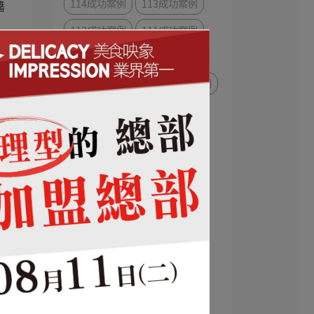
114成功案例
113成功案例
醬
112成功案例
111成功案例
餐飲趨勢與新知
氣
咖啡/早午餐/下午茶
經典案例
108成功案例
非餐飲
107成功案例
109成功案例
台
110成功案例
104成功案例
鹽酥雞/炸雞/烤雞/串燒
106成功案例
烘焙/麵包
冰品/甜品/飲品
蔬果/蔬食/素食/健康餐
餐車/攤車/胖卡