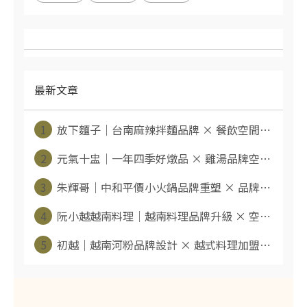
最新文章
1
放下麵子｜台南麻辣拌麵品牌 × 餐飲空間⋯
2
元氣十盅｜一年四季好燉品 × 雞湯品牌空⋯
3
朱輝哥｜中和平價小火鍋品牌重塑 × 品牌⋯
4
阮小越越南料理｜越南料理品牌升級 × 空⋯
5
初越｜越南河粉品牌設計 × 越式料理加盟⋯