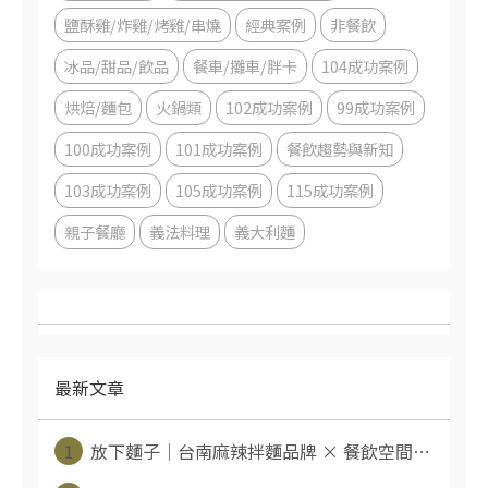
鹽酥雞/炸雞/烤雞/串燒
經典案例
非餐飲
冰品/甜品/飲品
餐車/攤車/胖卡
104成功案例
烘焙/麵包
火鍋類
102成功案例
99成功案例
100成功案例
101成功案例
餐飲趨勢與新知
103成功案例
105成功案例
115成功案例
親子餐廳
義法料理
義大利麵
最新文章
1
放下麵子｜台南麻辣拌麵品牌 × 餐飲空間⋯