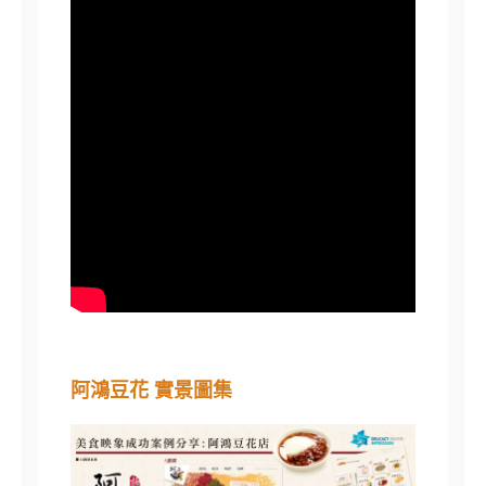
阿鴻豆花 實景圖集