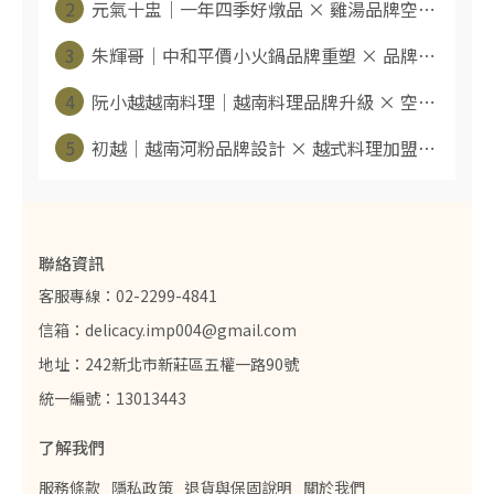
2
元氣十盅｜一年四季好燉品 × 雞湯品牌空⋯
3
朱輝哥｜中和平價小火鍋品牌重塑 × 品牌⋯
4
阮小越越南料理｜越南料理品牌升級 × 空⋯
5
初越｜越南河粉品牌設計 × 越式料理加盟⋯
聯絡資訊
客服專線：02-2299-4841
信箱：delicacy.imp004@gmail.com
地址：242新北市新莊區五權一路90號
統一編號：13013443
了解我們
服務條款
隱私政策
退貨與保固說明
關於我們