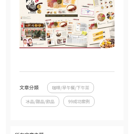
文章分類
咖啡/早午餐/下午茶
冰品/甜品/飲品
99成功案例