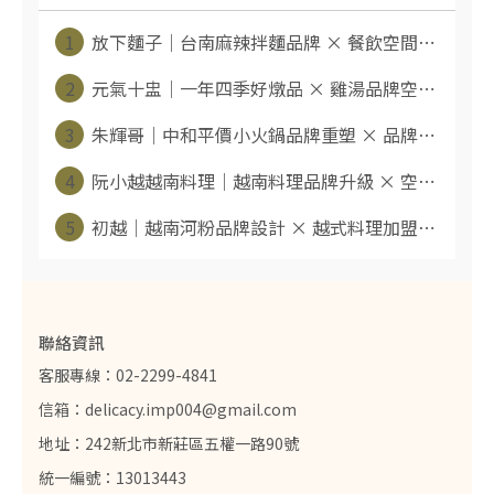
1
放下麵子｜台南麻辣拌麵品牌 × 餐飲空間⋯
2
元氣十盅｜一年四季好燉品 × 雞湯品牌空⋯
3
朱輝哥｜中和平價小火鍋品牌重塑 × 品牌⋯
4
阮小越越南料理｜越南料理品牌升級 × 空⋯
5
初越｜越南河粉品牌設計 × 越式料理加盟⋯
聯絡資訊
客服專線：02-2299-4841
信箱：delicacy.imp004@gmail.com
地址：242新北市新莊區五權一路90號
統一編號：13013443