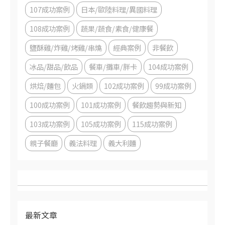
107成功案例
日本/歐陸料理/異國料理
108成功案例
蔬果/蔬食/素食/健康餐
鹽酥雞/炸雞/烤雞/串燒
經典案例
非餐飲
冰品/甜品/飲品
餐車/攤車/胖卡
104成功案例
烘焙/麵包
火鍋類
102成功案例
99成功案例
100成功案例
101成功案例
餐飲趨勢與新知
103成功案例
105成功案例
115成功案例
親子餐廳
義法料理
義大利麵
最新文章