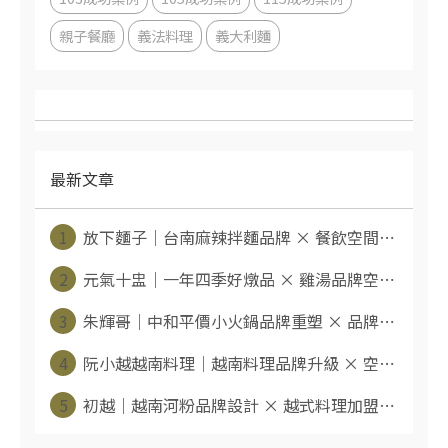
親子餐廳
義法料理
義大利麵
最新文章
1
放下麵子｜台南麻辣拌麵品牌 × 餐飲空間⋯
2
元氣十盅｜一年四季好燉品 × 雞湯品牌空⋯
3
朱輝哥｜中和平價小火鍋品牌重塑 × 品牌⋯
4
阮小越越南料理｜越南料理品牌升級 × 空⋯
5
初越｜越南河粉品牌設計 × 越式料理加盟⋯