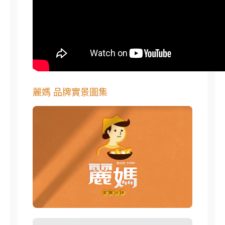
麗媽 品牌實景圖集