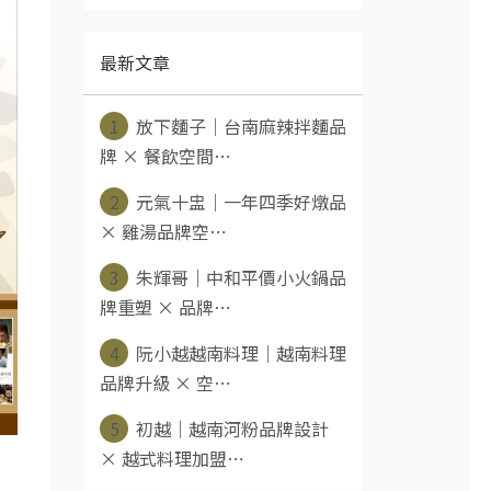
最新文章
1
放下麵子｜台南麻辣拌麵品
牌 × 餐飲空間⋯
2
元氣十盅｜一年四季好燉品
× 雞湯品牌空⋯
3
朱輝哥｜中和平價小火鍋品
牌重塑 × 品牌⋯
4
阮小越越南料理｜越南料理
品牌升級 × 空⋯
5
初越｜越南河粉品牌設計
× 越式料理加盟⋯