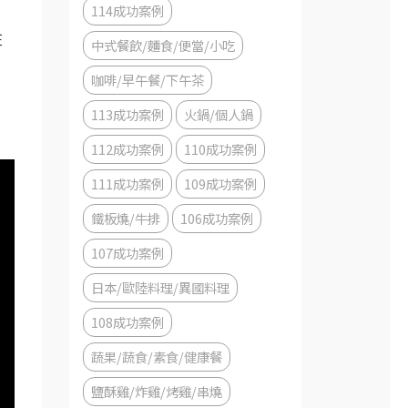
114成功案例
在
中式餐飲/麵食/便當/小吃
咖啡/早午餐/下午茶
113成功案例
火鍋/個人鍋
112成功案例
110成功案例
111成功案例
109成功案例
鐵板燒/牛排
106成功案例
107成功案例
日本/歐陸料理/異國料理
108成功案例
蔬果/蔬食/素食/健康餐
鹽酥雞/炸雞/烤雞/串燒