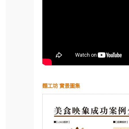
麵工坊 實景圖集