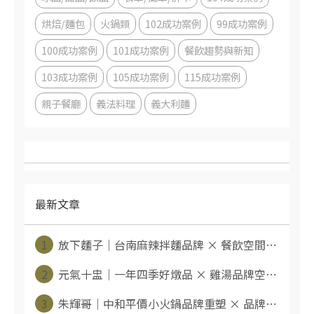
烘焙/麵包
火鍋類
102成功案例
99成功案例
100成功案例
101成功案例
餐飲趨勢與新知
103成功案例
105成功案例
115成功案例
親子餐廳
義法料理
義大利麵
最新文章
1
放下麵子｜台南麻辣拌麵品牌 × 餐飲空間⋯
2
元氣十盅｜一年四季好燉品 × 雞湯品牌空⋯
3
朱輝哥｜中和平價小火鍋品牌重塑 × 品牌⋯