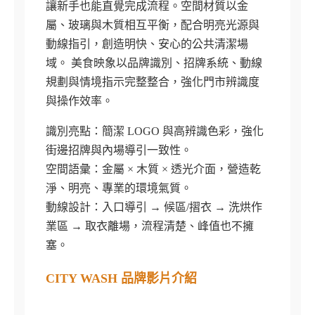
讓新手也能直覺完成流程。空間材質以金
屬、玻璃與木質相互平衡，配合明亮光源與
動線指引，創造明快、安心的公共清潔場
域。 美食映象以品牌識別、招牌系統、動線
規劃與情境指示完整整合，強化門市辨識度
與操作效率。
識別亮點：簡潔 LOGO 與高辨識色彩，強化
街邊招牌與內場導引一致性。
空間語彙：金屬 × 木質 × 透光介面，營造乾
淨、明亮、專業的環境氣質。
動線設計：入口導引 → 候區/摺衣 → 洗烘作
業區 → 取衣離場，流程清楚、峰值也不擁
塞。
CITY WASH 品牌影片介紹