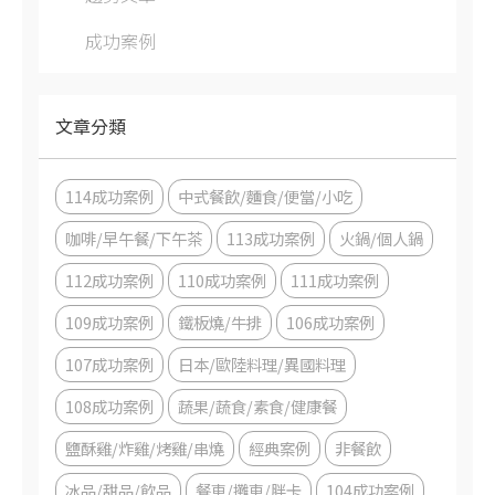
成功案例
文章分類
114成功案例
中式餐飲/麵食/便當/小吃
咖啡/早午餐/下午茶
113成功案例
火鍋/個人鍋
112成功案例
110成功案例
111成功案例
109成功案例
鐵板燒/牛排
106成功案例
107成功案例
日本/歐陸料理/異國料理
108成功案例
蔬果/蔬食/素食/健康餐
鹽酥雞/炸雞/烤雞/串燒
經典案例
非餐飲
冰品/甜品/飲品
餐車/攤車/胖卡
104成功案例