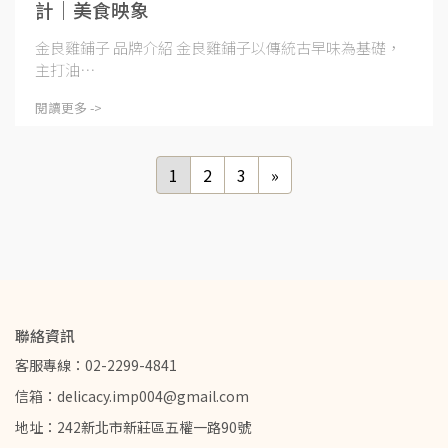
計｜美食映象
金良雞鋪子 品牌介紹 金良雞鋪子以傳統古早味為基礎，
主打油⋯
閱讀更多 ->
1
2
3
»
聯絡資訊
客服專線：02-2299-4841
信箱：delicacy.imp004@gmail.com
地址：242新北市新莊區五權一路90號