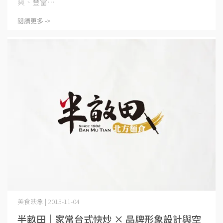
爽、豐富⋯
閱讀更多 ->
美食映象 | 2013-11-04
半畝田｜家常台式快炒 × 品牌形象設計與空