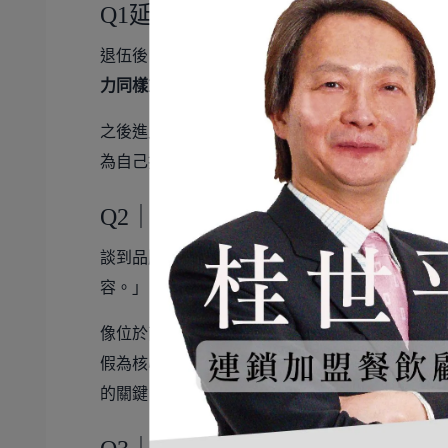
Q1延伸｜語言、國際主廚與管理
退伍後，他進入台北市瑞華西餐廳服務，四年多
力同樣重要
。後來在華國飯店與德國、土耳其等
之後進入六福皇宮擔任西餐主廚，面對九個餐廳
為自己打下
行政管理
與
跨部門協作
的基礎。
Q2｜國際品牌為何能跨國成功？
談到品牌經營，他以:contentReference[oaicite:
容。」
像位於南京東路商業地段的六福皇宮，以商務與
假為核心，強調活力、健康與身心靈放鬆。
成就
的關鍵。