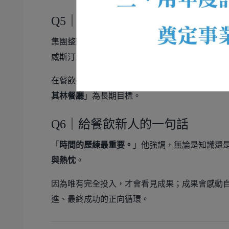
Q5｜台灣市場與威斯汀的下一步
集團整體目標是在2025年達到
750家酒店
與
千萬名
威斯汀正是其中的指標性飯店之一。
在餐飲布局上，團隊計畫以兩年時間打造更強大
其林餐廳
」為長期目標。
Q6｜給餐飲新人的一句話
「
時間的歷練最重要。
」他強調，無論是知識還
與熱忱
。
因為唯有完全投入，才會看見成果；成果會感動
進、最終成功的正向循環。