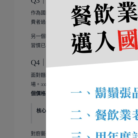
Q3｜飯店餐飲第一線，看見消費
作為國際品牌飯店，威斯汀擁有不少外國顧客，
費者過去更在意性價比與新鮮感，但近期也逐漸
另一個明顯趨勢，是
外送市場
。即便飯店本身不
習慣已被養成，市場也進入成熟階段。
Q4｜一片漲聲下，價格與價值該
面對麵粉、油品等國際原物料上漲，即便目前仍
場。:contentReference[oaicite:3]{in
個價格？
核心觀點：
與其擔心漲價會不會嚇跑客人，不
對廚藝部門而言，責任就是持續創造「讓客人願