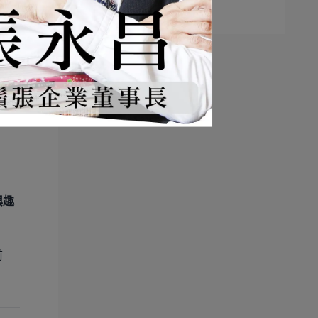
年老店再造⋯
復
家米
興趣
前