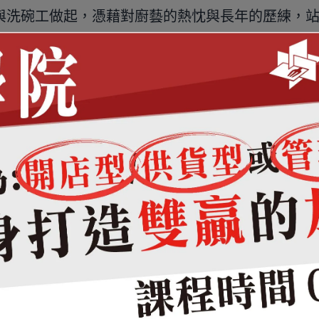
生與洗碗工做起，憑藉對廚藝的熱忱與長年的歷練，
成為國際連鎖酒店的廚藝總監。這不是奇蹟，而是
飲職涯之路。
營
・
市場觀察
・
漲聲思維
・
未來藍圖
・
給新人的話
走進廚房
aicite:1]{index=1}回憶，某天搭公車上學時，突然不想再進校園，於
從
端盤服務生
與
洗碗工
做起。
、節奏、技術，還有那種「在專業中被尊敬」的氣場，讓他萌生
料理為主，使他快速累積多樣料理基礎。