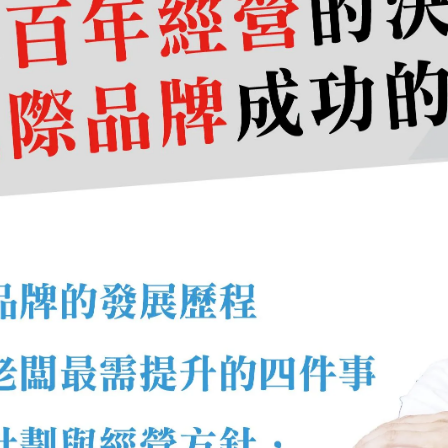
者正在改變
這些旅客常因一次良好體驗而「跟著品牌旅行」。相較之下，台
轉向
鎖定品牌
做選擇。
做外送，但他觀察到，外送需求在疫情後並未大幅回落，代表消
如何平衡？
多由飯店自行吸收，但長期而言仍會反映到市
dex=3}直言，多數消費者真正關心的並不只是價格，而是：
你的品質，是否撐得
如專注在「如何讓客人認同產品的價值」。
意再回來」的料理，這也是他始終專注的方向。