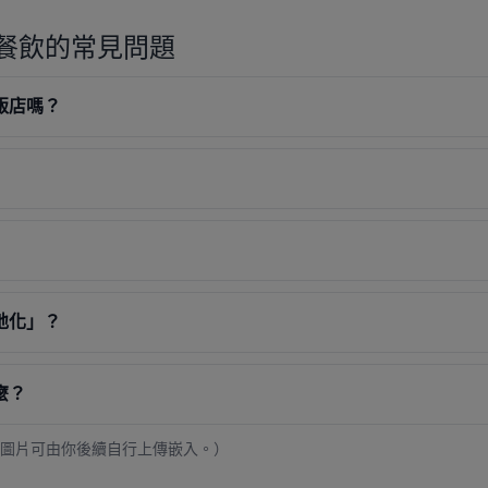
餐飲的常見問題
飯店嗎？
地化」？
麼？
化，圖片可由你後續自行上傳嵌入。）