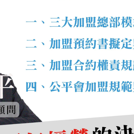
能力的養成
期間經常與法國主廚共事，也第一次深刻體會到：
廚藝之外，語
國家主廚合作，逐步累積外語與跨文化溝通能力。
、多國主廚的環境，他不只負責料理，也協助菜單翻譯與溝通，
2]{index=2}為例說明：「集團會依照
區域客群需求
去調整服務與餐飲
宴會為主，展現優雅與精緻；而桃園的大溪笠復威斯汀，則以家
客人的需求，客人自然會成就品牌
，這正是威斯汀能在各地受到