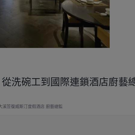
：從洗碗工到國際連鎖酒店廚藝
大溪笠復威斯汀度假酒店 廚藝總監