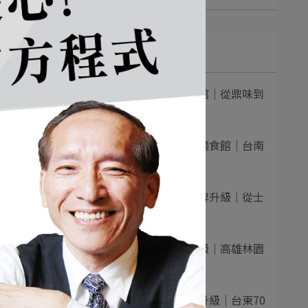
灣消
最新文章
費者
1
一面之緣襄楚麵食館｜從鼎味到
情感型品牌：⋯
2
合旺鍋貼・水餃・麵食館｜台南
老店品牌化升⋯
起這
3
不萊梅義大利麵品牌升級｜從士
林創始店出發⋯
4
小月半麦面品牌升級｜高雄林園
最漂亮的麵食⋯
5
老東台米苔目品牌升級｜台東70