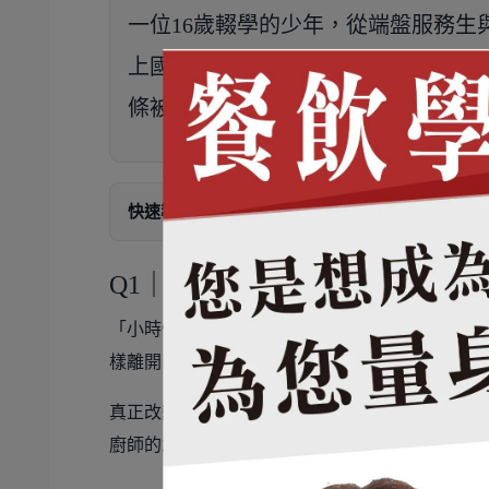
一位16歲輟學的少年，從端盤服務
上國際舞台、走進五星級飯店，最終
條被
時間、投入與熱情
反覆驗證的餐
快速導覽：
料理起點
・
國際歷練
・
品牌經
Q1｜與料理結緣：從叛逆少年到
「小時候其實很叛逆。」:contentReference[o
樣離開了學校。輟學後，他選擇先進餐廳工作，
真正改變人生方向的，是廚房裡的風景——大火
廚師的念頭，也正式踏進廚房。早期餐廳以綜合