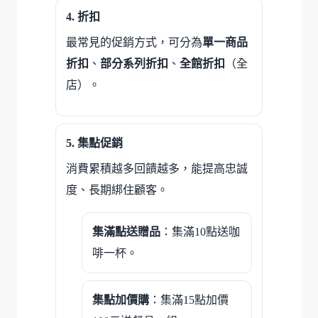
折扣
最常見的促銷方式，可分為
單一商品
折扣
、
部分系列折扣
、
全館折扣
（全
店）。
集點促銷
消費累積越多回饋越多，能提高忠誠
度、長期綁住顧客。
集滿點送贈品
：集滿10點送咖
啡一杯。
集點加價購
：集滿15點加價