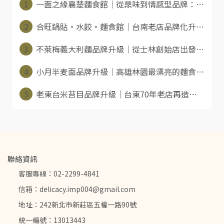
1
一面之緣襄楚麵食館｜從鼎味到情感型品牌：⋯
2
合旺鍋貼・水餃・麵食館｜台南老店品牌化升⋯
3
不萊梅義大利麵品牌升級｜從士林創始店出發⋯
4
小月半麦面品牌升級｜高雄林園最漂亮的麵食⋯
5
老東台米苔目品牌升級｜台東70年老店再造⋯
聯絡資訊
客服專線：02-2299-4841
信箱：delicacy.imp004@gmail.com
地址：242新北市新莊區五權一路90號
統一編號：13013443