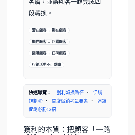
客層，並讓顧客一路完成四
段轉換。
潛在顧客 → 顯在顧客
顯在顧客 → 回購顧客
回購顧客 → 口碑顧客
行銷活動不可或缺
快速導覽：
獲利轉換路徑
・
促銷
規劃4P
・
開店促銷考量要素
・
連鎖
促銷必勝12招
獲利的本質：把顧客「一路