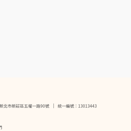
2新北市新莊區五權一路90號
統一編號：13013443
們