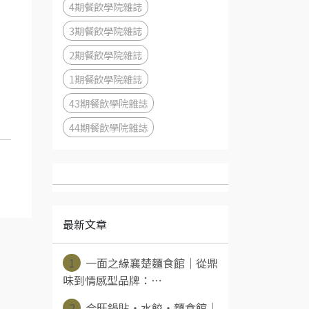
4期餐飲學院雜誌
3期餐飲學院雜誌
2期餐飲學院雜誌
1期餐飲學院雜誌
43期餐飲學院雜誌
44期餐飲學院雜誌
最新文章
1
一面之緣襄楚麵食館｜從鼎
味到情感型品牌：⋯
2
合旺鍋貼・水餃・麵食館｜