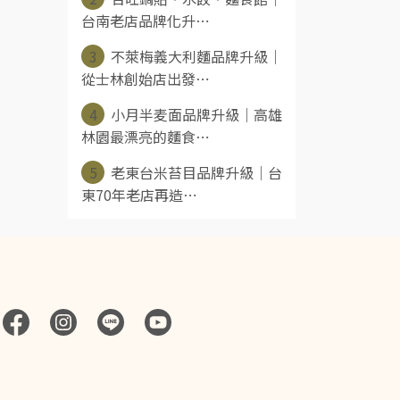
台南老店品牌化升⋯
3
不萊梅義大利麵品牌升級｜
從士林創始店出發⋯
4
小月半麦面品牌升級｜高雄
林園最漂亮的麵食⋯
5
老東台米苔目品牌升級｜台
東70年老店再造⋯