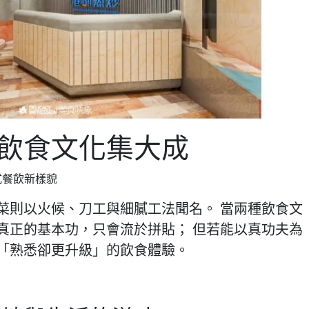
飲食文化集大成
式餐飲新樣貌
菜則以
火候、刀工與細膩工法
聞名。 當兩種飲食文
真正的基本功，只會流於拼貼； 但若能以真功夫為
「熟悉卻更升級」的飲食體驗。