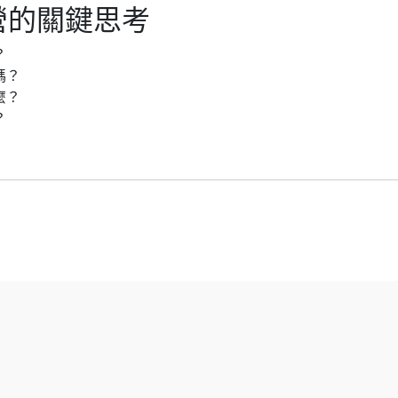
營的關鍵思考
？
嗎？
麼？
？