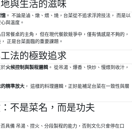
土地與生活的滋味
記憶
。 不論是滷、燉、煨、燒，台菜從不追求浮誇技法， 而是以
安心與溫度。
日常餐桌的主角， 但在現代餐飲競爭中，僅有情感是不夠的，
， 正是台菜面臨的重要課題。
與工法的極致追求
在於
火候控制與製程邏輯
。 從吊湯、爆香、快炒、慢煨到收汁，
。
味的精準放大
， 這樣的料理邏輯，正好能補足台菜在一致性與層
鍵：不是菜名，而是功夫
否具備 吊湯、控火、分段製程的能力，否則文化只會停在口