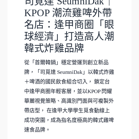
司覓達 SeumniDak｜
KPOP 潮流雞啤外帶
名店：逢甲商圈「眼
球經濟」打造高人潮
韓式炸雞品牌
從「首爾韓鍋」穩定營運到創立新品
牌，「司覓達 SeumniDak」以
韓式炸雞
＋啤酒
的國民飲食組合切入， 鎖定台
中逢甲商圈年輕客層，並以
KPOP 閃耀
華麗
視覺策略、
高識別門面
與
可複製外
帶店型
， 在逢甲大學學生覓食動線上
成功突圍，成為指名度極高的韓式雞啤
速食品牌。