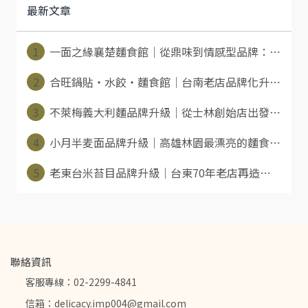
最新文章
1
一面之緣襄楚麵食館｜從鼎味到情感型品牌：⋯
2
合旺鍋貼・水餃・麵食館｜台南老店品牌化升⋯
3
不萊梅義大利麵品牌升級｜從士林創始店出發⋯
4
小月半麦面品牌升級｜高雄林園最漂亮的麵食⋯
5
老東台米苔目品牌升級｜台東70年老店再造⋯
聯絡資訊
客服專線：02-2299-4841
信箱：delicacy.imp004@gmail.com