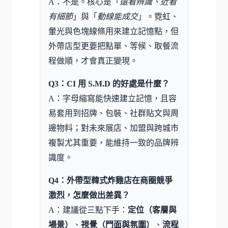
A：不是。核心是「
遠看辨識、近看
有細節
」與「
動線能成交
」。霓虹、
暈光與色塊線條用來建立記憶點，但
外帶店型更要把點單、等候、取餐流
程做順，才會真正變現。
Q3：CI 用 S.M.D 的好處是什麼？
A：字母縮寫能快速建立記憶，且容
易套用到招牌、包裝、社群貼文與周
邊物料；對未來展店、加盟與跨城市
複製尤其重要，能維持一致的品牌辨
識度。
Q4：外帶型韓式炸雞店在商圈競爭
激烈，怎麼做出差異？
A：建議從三點下手：
定位（客層與
場景）
、
視覺（門面與氛圍）
、
流程