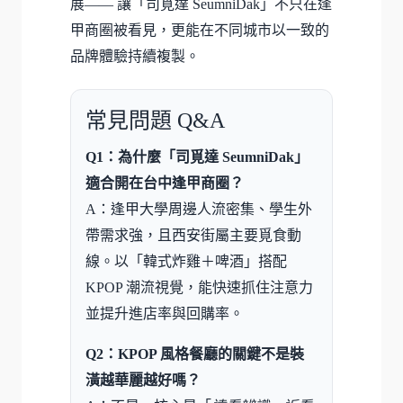
展—— 讓「司覓達 SeumniDak」不只在逢
甲商圈被看見，更能在不同城市以一致的
品牌體驗持續複製。
常見問題 Q&A
Q1：為什麼「司覓達 SeumniDak」
適合開在台中逢甲商圈？
A：逢甲大學周邊人流密集、學生外
帶需求強，且西安街屬主要覓食動
線。以「韓式炸雞＋啤酒」搭配
KPOP 潮流視覺，能快速抓住注意力
並提升進店率與回購率。
Q2：KPOP 風格餐廳的關鍵不是裝
潢越華麗越好嗎？