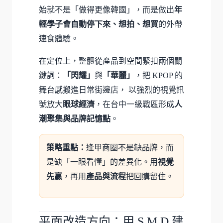
始就不是「做得更像韓國」，而是做出
年
輕學子會自動停下來、想拍、想買
的外帶
速食體驗。
在定位上，整體從產品到空間緊扣兩個關
鍵詞：
「閃耀」
與
「華麗」
，把 KPOP 的
舞台感搬進日常街邊店， 以強烈的視覺訊
號放大
眼球經濟
，在台中一級戰區形成
人
潮聚集與品牌記憶點
。
策略重點：
逢甲商圈不是缺品牌，而
是缺「一眼看懂」的差異化。用
視覺
先贏
，再用
產品與流程
把回購留住。
平面改造方向：用 S.M.D 建