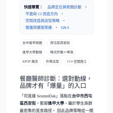
快速導覽：
品牌定位與商圈診斷
・
平面與 CI 改造方向
・
空間改造與店型策略
・
營運與擴張思維
・
Q&A
台中逢甲商圈
西屯區西安街
逢甲大學動線
韓式炸雞＋啤酒
KPOP 潮流
外帶店型
CI＋空間施工
餐廳醫師診斷：選對動線，
品牌才有「爆量」的入口
「司覓達 SeumniDak」落點在
台中市西屯
區西安街
，緊鄰
逢甲大學
，屬於學生族群
最密集的覓食路徑。 因此品牌策略從一開