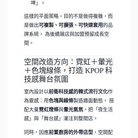
啤」。
這樣的平面策略，目的不是做得複雜，而
是做出
可複製、可擴張、可快速套用
的品
牌系統， 為後續展店與加盟預留成長空
間。
空間改造方向：霓虹＋暈光
＋色塊線條，打造 KPOP 科
技感舞台氛圍
室內設計以
前衛科技感的韓式流行文化
作
為靈感：用
色塊與線條
製造牆面動態， 搭
配大量
霓虹燈條
與
暈光氣氛
，把「夜生活
感」與「舞台感」灌注到整間店。
同時，因應
前置廚房的外帶店型
，空間配