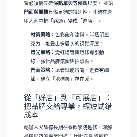
置必須優先確保
點單與等候區
尺度， 並讓
門面與櫃檯
具備足夠的識別性，才能在逢
甲人潮中把「路過」變成「進店」。
材質策略：
色彩飽和漆料 × 半透明壓
克力，堆疊出多層次的視覺深度。
燈光策略：
霓虹燈管與燈條導引動
線，強化品牌氛圍與拍照點。
門面策略：
遠看就能辨識，近看有細
節，建立「地標級」存在感。
從「好店」到「可展店」：
把品牌交給專業，縮短試錯
成本
創辦人尤耀德長期在餐飲學院進修，理解
品牌形塑的專業門檻； 因此在團隊到位