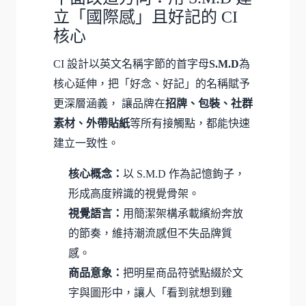
立「國際感」且好記的 CI
核心
CI 設計以英文名稱字節的首字母
S.M.D
為
核心延伸，把「好念、好記」的名稱賦予
更深層涵義， 讓品牌在
招牌、包裝、社群
素材、外帶貼紙
等所有接觸點，都能快速
建立一致性。
核心概念：
以 S.M.D 作為記憶鉤子，
形成高度辨識的視覺骨架。
視覺語言：
用簡潔架構承載繽紛奔放
的節奏，維持潮流感但不失品牌質
感。
商品意象：
把明星商品符號點綴於文
字與圖形中，讓人「看到就想到雞