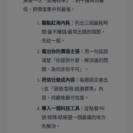
天
做一次「氣場校準」：把干擾降到最
低，把價值集中到最強。
盤點紅海內耗：
列出三個最耗時
間/最不賺錢/最常出錯的環節，
先砍一個。
寫出你的價值主張：
用一句話說
清楚「你提供什麼、解決誰的問
題、為何非你不可」。
把信任做成內容：
每週固定產出
1支「源頭/製程/挑選標準」內
容，持續堆疊可信度。
導入一個科技工具：
從點餐/叫
號/排隊/結帳選一個最痛的地方
先解決。