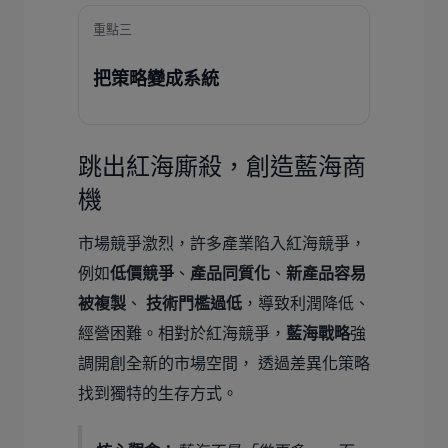
重點三
把策略變成系統
跳出紅海廝殺，創造藍海商
機
市場競爭激烈，許多產業陷入紅海競爭，
例如
低價競爭
、
產品同質化
、
新產品容易
被複製
、
技術門檻過低
，導致利潤降低、
經營困難。相對於紅海競爭，
藍海戰略
強
調開創全新的市場空間， 透過差異化策略
找到獨特的生存方式。