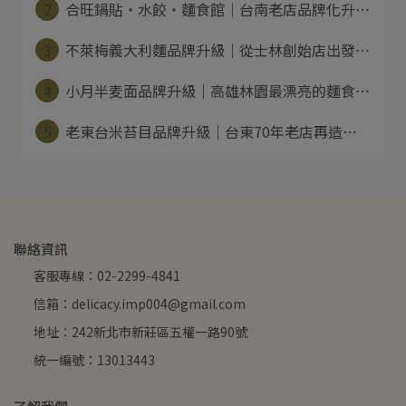
2
合旺鍋貼・水餃・麵食館｜台南老店品牌化升⋯
3
不萊梅義大利麵品牌升級｜從士林創始店出發⋯
4
小月半麦面品牌升級｜高雄林園最漂亮的麵食⋯
5
老東台米苔目品牌升級｜台東70年老店再造⋯
聯絡資訊
客服專線：02-2299-4841
信箱：delicacy.imp004@gmail.com
地址：242新北市新莊區五權一路90號
統一編號：13013443