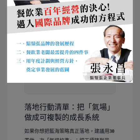
行市場分析後，發現缺乏高檔餐飲選
擇，因此積極引進高級品牌餐廳，
成功創造差異化競爭優勢。
先問一個問題：
「這個區域的人，還缺什麼？」
用需求反推產品：
不要先做產品再找人買，先找缺
口再設計方案。
落地行動清單：把「氣場」
做成可複製的成長系統
如果你想把藍海策略真正落地，建議用
30