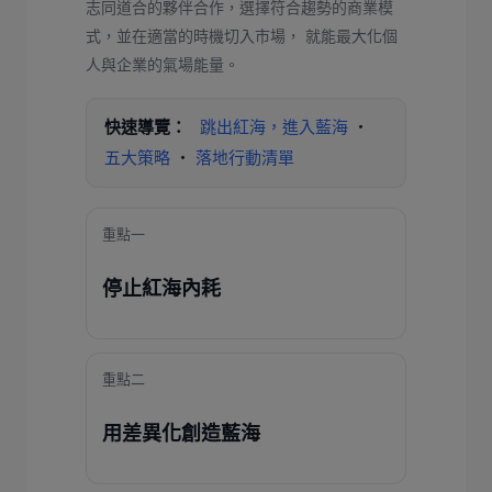
志同道合的夥伴合作，選擇符合趨勢的商業模
式，並在適當的時機切入市場， 就能最大化個
人與企業的氣場能量。
快速導覽：
跳出紅海，進入藍海
・
五大策略
・
落地行動清單
重點一
停止紅海內耗
重點二
用差異化創造藍海