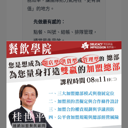
務效率，讓團隊把力氣用在「更有價
值」的地方。
先做最有感的：
點餐、叫號、結帳、排隊管理，
通常最先見效。
把錯誤率降下來：
越少人為失誤，越能提升回訪與
評價。
5）尋求區域顧客未被滿足的需求：
找到市場的空白點
許多企業的成功來自於發掘市場上的
「空白點」。 例如高島屋百貨在進