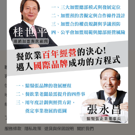
開店成功學
NT$599
加入購物車
聯絡資訊
客服專線：02-2299-4841
信箱：delicacy.imp004@gmail.com
地址：242新北市新莊區五權一路90號
統一編號：13013443
了解我們
服務條款
隱私政策
退貨與保固說明
關於我們