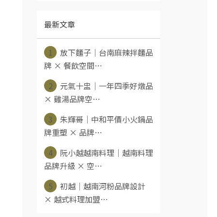
最新文章
1
放下麵子｜台南麻辣拌麵品
牌 × 餐飲空間⋯
2
元氣十盅｜一年四季好燉品
× 雞湯品牌空⋯
3
朱輝哥｜中和平價小火鍋品
牌重塑 × 品牌⋯
4
阮小越越南料理｜越南料理
品牌升級 × 空⋯
5
初越｜越南河粉品牌設計
× 越式料理加盟⋯