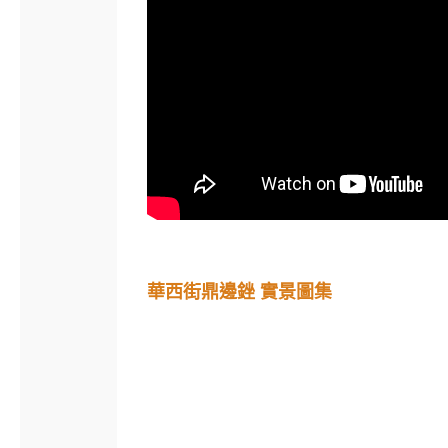
華西街鼎邊銼 實景圖集