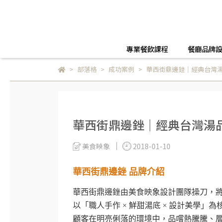
專業餐飲課程
餐廳品牌
部落格
成功案例
華西街鼎邊銼｜經典台灣湯
華西街鼎邊銼｜經典台灣湯品
美食映象
2018-01-10
華西街鼎邊銼 品牌介紹
華西街鼎邊銼由美食映象設計團隊操刀，
以「職人手作 × 鮮甜湯底 × 設計美學」
顧客在明亮俐落的環境中，品嚐熱騰騰、