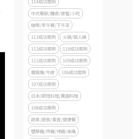
114成功案例
；
中式餐飲/麵食/便當/小吃
咖啡/早午餐/下午茶
113成功案例
火鍋/個人鍋
112成功案例
110成功案例
111成功案例
109成功案例
鐵板燒/牛排
106成功案例
107成功案例
日本/歐陸料理/異國料理
108成功案例
蔬果/蔬食/素食/健康餐
鹽酥雞/炸雞/烤雞/串燒