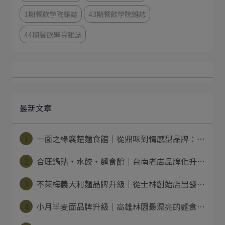
1期餐飲學院雜誌
43期餐飲學院雜誌
44期餐飲學院雜誌
最新文章
1
一面之緣襄楚麵食館｜從鼎味到情感型品牌：⋯
2
合旺鍋貼・水餃・麵食館｜台南老店品牌化升⋯
3
不萊梅義大利麵品牌升級｜從士林創始店出發⋯
4
小月半麦面品牌升級｜高雄林園最漂亮的麵食⋯