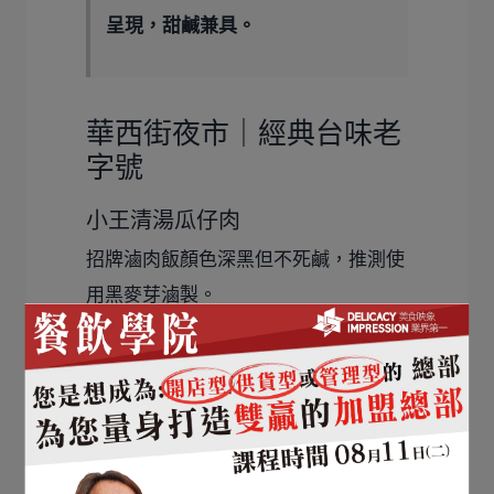
呈現，甜鹹兼具。
華西街夜市｜經典台味老
字號
小王清湯瓜仔肉
招牌滷肉飯顏色深黑但不死鹹，推測使
用黑麥芽滷製。
搭配瓜仔肉湯，形成獨特的台式經典組
合。
華西街特色：重口味、老派經典、
歷史感強烈。