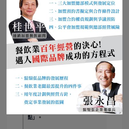
夜市美食成功關鍵解析
產品特色明確（臭豆腐、麻油雞、芋頭
丸）
手藝穩定（老店優勢）
口味具記憶點
製作過程可視化（增加信任感）
排隊效應帶動話題
夜市能上米其林的關鍵，不是裝
潢，而是「穩定＋特色＋記憶
點」。