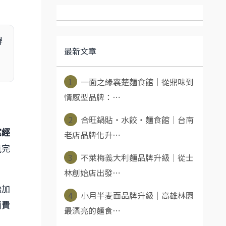
得
最新文章
1
一面之緣襄楚麵食館｜從鼎味到
情感型品牌：⋯
2
合旺鍋貼・水餃・麵食館｜台南
宅經
老店品牌化升⋯
能完
3
不萊梅義大利麵品牌升級｜從士
林創始店出發⋯
始加
4
小月半麦面品牌升級｜高雄林園
消費
最漂亮的麵食⋯