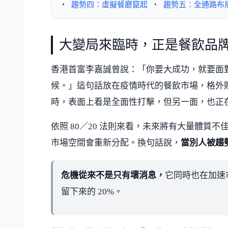
・
趨勢四：虛擬餐廳竄起
・
趨勢五：全通路布
大變局來臨時，正是餐飲品
香港首富李嘉誠曾說：「你要大成功，就要面
候。」這句話放在疫情時代的餐飲市場，格外
時，表面上看是全面性打擊，但另一面，也正
依照 80／20 法則來看，未來將有大量體
市場空間會重新分配。換句話說，
當別人被趨
危機從來不是只有壞消息，
它同時也在加速
留下來的 20%。