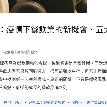
：疫情下餐飲業的新機會、五
廳、全通路布局與體質強化
球各產業都受到強烈震撼，餐飲業更是首當其衝。面對
餐飲店家若只想回到過去，很可能難以生存；但若能看懂
機中找到新一波獲利模式。真正的關鍵，不只是撐過風暴
質夠好、能逆勢成長的餐飲品牌之列。
一：在地化興起
・
趨勢二：鍵盤經濟興起
・
趨勢三：數位菜單興