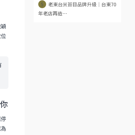
5
老東台米苔目品牌升級｜台東70
年老店再造⋯
脫穎
數位
有
你
還停
成為