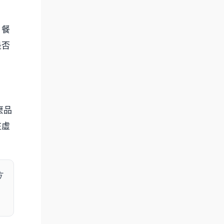
？餐
是否
麼品
在虛
方