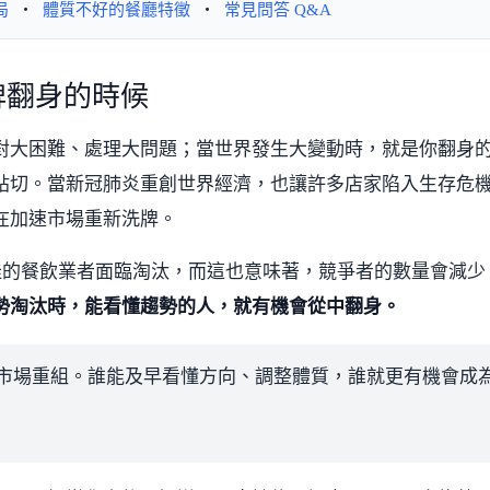
局
・
體質不好的餐廳特徵
・
常見問答 Q&A
牌翻身的時候
對大困難、處理大問題；當世界發生大變動時，就是你翻身
貼切。當新冠肺炎重創世界經濟，也讓許多店家陷入生存危
在加速市場重新洗牌。
質不佳的餐飲業者面臨淘汰，而這也意味著，競爭者的數量會減少
勢淘汰時，能看懂趨勢的人，就有機會從中翻身。
市場重組。誰能及早看懂方向、調整體質，誰就更有機會成