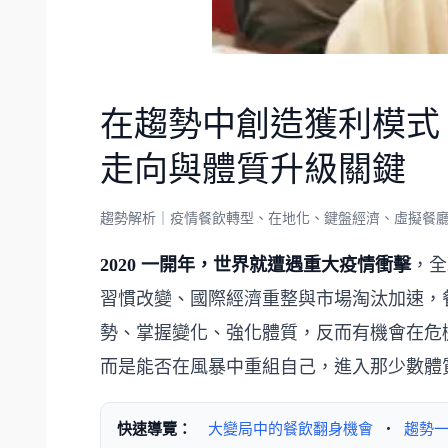
在趨勢中創造獲利模式
走向與體質升級關鍵
趨勢解析｜疫情餐飲轉型、在地化、鍵盤經濟、虛擬餐
2020 一開年，世界就遭遇重大疫情衝擊
，全
習慣改變、國際經濟重整與市場淘汰加速，
勢、掌握變化、強化體質，反而有機會在危
而是能否在風暴中重組自己，進入那少數體
快速導覽：
大變局中的餐飲翻身機會
・
趨勢