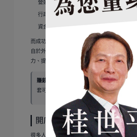
營運管理
行政法令與稅務
資金到位
而成功商業模式的基礎，並不是老闆覺得自己
自於外部環境改變，例如消費習慣轉向、物價
力、提早發現變化，就更有機會及早應對，進
賺錢的餐廳，不只是產品好吃，
而是它的商
套可運作的系統。
開店賺錢前，必須先搞定的
很多人創業時最先想到的是菜單或裝潢，但真