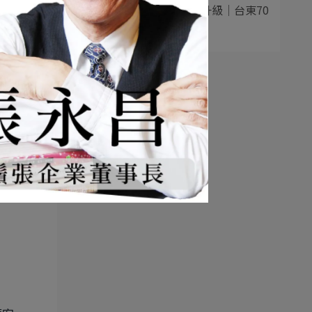
5
老東台米苔目品牌升級｜台東70
年老店再造⋯
：
營