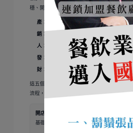
穩、開得久、開得會賺，創業前一定要先搞定
產：
產品與出餐系統是否穩定。
銷：
通路、曝光與成交方式是否清楚。
人：
人力配置、管理與訓練是否到位。
發：
產品開發與優化能力是否持續。
財：
財務結構、成本控管與現金流是否健康
這五個面向缺一不可，因為再好的餐點，如果
流程，也撐不起來；即使短期賺錢，若沒有財
開店不是先把店開起來再慢慢想，
而是要先
基礎。