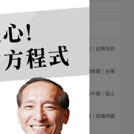
最新文章
1
一面之緣襄楚麵食館｜從鼎味到
情感型品牌：⋯
2
合旺鍋貼・水餃・麵食館｜台南
老店品牌化升⋯
力與
3
不萊梅義大利麵品牌升級｜從士
林創始店出發⋯
的
4
小月半麦面品牌升級｜高雄林園
最漂亮的麵食⋯