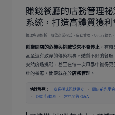
賺錢餐廳的店務管理祕笈
系統，打造高體質獲利
管理專題解析｜餐飲商業模式、店務管理、QSC行動表
創業開店的危機與挑戰從來不會停止
，有時
甚至還有致命的傳染病毒。體質不好的餐廳
安然度過挑戰，甚至在每一次風暴中變得更
壯的餐廳，關鍵就在於
店務管理
。
快速導覽：
商業模式觀點建立
・
開店前先學
・
QSC 行動表
・
常見問答 Q&A