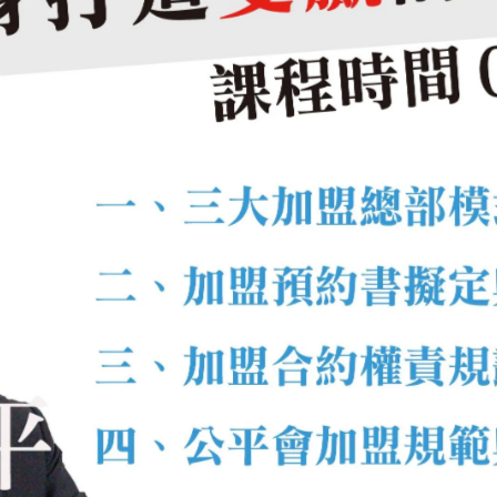
想賣什麼，而是
顧客的問題有沒有被解決
。很多顧客問題其
上漲、通路改變、競爭加劇等。也因此，經營者若能提高觀
一步創造出新的商機。
業模式能持續解決市場問題，並且把每一個經營環節都串成
五件事：產、銷、人、發、財
正攸關開店成敗的，往往是更基本的經營底盤。若想把店開