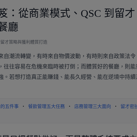
：從商業模式、QSC 到留才
餐廳
、留才策略與獲利體質打造
來自潮流轉變，有時來自物價波動，有時則來自政策法令
，往往容易在危機來臨時被打倒；而體質好的餐廳，則能
強。若想打造真正能賺錢、能長久經營、能在逆境中持續
會的五件事
・
餐飲管理五大任務
・
店務管理三大面向
・
留才密