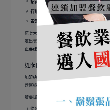
招商推廣
：建立加盟開發流程，持續擴張品
行銷宣傳
：整合品牌活動、門市曝光與消費
資源整合
：整合供應商、系統商、顧問與各
這七大功能彼此之間並非獨立存在，而是環環
定出餐；招商推廣若沒有教育訓練與支援輔導
正要建立的是一套
跨部門整合、可長期複製
的
如何提升加盟總部經營效益：
加盟總部若要提升經營效益，不能只停留在部
營運績效負責。這種思維能幫助總部從「支援
若要提升總部營運效益，可從以下幾個方向著
從各部門的營運績效著手，建立量化檢視標