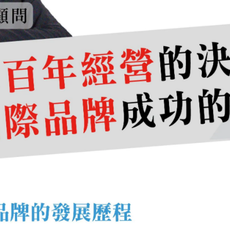
牌版圖。
者溝通策略。
項外部合作資源。
相扣。舉例來說，商品開發若沒有物流配送配合，加盟店很
支撐，加盟店很容易在開店後出現落差。因此，連鎖加盟總
營運系統。
部門不是成本，而是利潤中心
門分工，而是要進一步統合各部門戰力，讓每個部門都能為
型組織」升級為「經營型組織」。
手：
準。