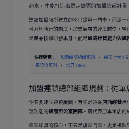
起來，才能打造出穩定擴張的加盟總部計畫
連鎖加盟店所建立的不只是單一門市，而是一
可落地執行的制度，加盟展店的速度越快，管
是產品技術研發本身，而是
通路經營能力與總
快速導覽：
加盟總部組織規劃
・
總部七大功
資訊流規劃
・
常見 Q&A
加盟連鎖總部組織規劃：從單
企業要建立連鎖版圖，首先必須從
店面經營
進
理功能的
總部辦公室團隊
。這代表原本單店的
連鎖加盟的核心，不只是複製門市，更是複製