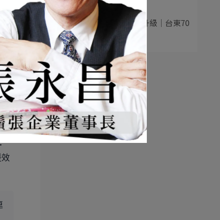
最漂亮的麵食⋯
5
老東台米苔目品牌升級｜台東70
年老店再造⋯
。這
位
。
援效
連