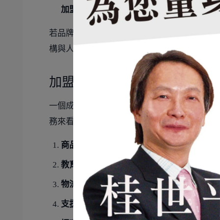
加盟店開幕支援人員
：協助新店開幕前後的
若品牌已進入跨區經營階段，更要開始思考
全
構與人員編制，藉此提升跨區域加盟管理效率
加盟總部七大功能：打造可複
一個成熟的加盟總部，不應只是行政窗口，而
務來看，加盟總部通常需涵蓋以下七大功能：
商品開發
：負責商品策略、更新規劃與品牌
教育訓練
：建立標準作業訓練流程，確保加
物流配送
：負責原物料、設備與營運物資的
支援輔導
：協助加盟店在營運、管理、活動