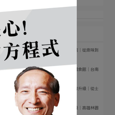
最新文章
難穩
部真
1
一面之緣襄楚麵食館｜從鼎味到
情感型品牌：⋯
2
合旺鍋貼・水餃・麵食館｜台南
老店品牌化升⋯
整體
3
不萊梅義大利麵品牌升級｜從士
林創始店出發⋯
4
小月半麦面品牌升級｜高雄林園