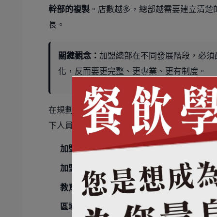
幹部的複製
。店數越多，總部越需要建立清楚
長。
關鍵觀念：
加盟總部在不同發展階段，必須
化，反而要更完整、更專業、更有制度。
在規劃總部組織架構及專業團隊時，應依據年
下人員配置，往往是加盟總部穩定運作的基礎
加盟管理人員
：負責加盟制度執行、加盟店
加盟業務招商人員
：負責加盟招募、洽談、
教育訓練人員
：建立課程、訓練流程與加盟
區域督導輔導人員
：負責加盟店營運督導、