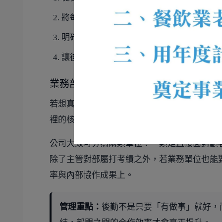
將每個部門都視為
獨立的利潤中心
，而非純
明確計算每個部門的收入、貢獻與成本結構
讓後勤部門擁有明確的公司內部客戶，提升
業務部門可以對後勤單位打考績
若想真正提升各部門的經營績效，員工考績就
裡的核心概念就是
公司內部客戶
。
公司大致可分為兩類單位：一類是直接面對顧
除了主管對部屬打考績之外，若業務單位也能
率與內部協作成果上。
管理重點：
後勤不是只要「有做事」就好，