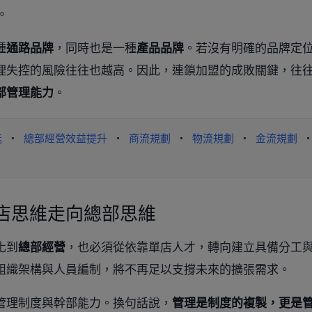
。
種
通路品牌
，同時也是一種
產品品牌
。若沒有明確的品牌定
理失控的風險往往也越高。因此，連鎖加盟的成敗關鍵，往
部管理能力
。
能
・
總部經營效益提升
・
商流規劃
・
物流規劃
・
金流規劃
店思維走向總部思維
化到
總部經營
，也必須從依靠單店人才，轉向建立具備分工
組織架構與人員編制，將不再足以支撐未來的擴張需求。
管理制度與幹部能力。換句話說，
管理是制度的複製，更是