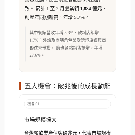
致。 累計 1 至 2 月營業額
1,884 億元
，
創歷年同期新高，年增
5.7%
。
其中餐館營收年增 5.3%、飲料店年增
1.7%；外燴及團膳承包業受跨境旅遊與商
務往來帶動， 航班餐點銷售擴增，年增
27.6%。
五大機會：破兆後的成長動能
機會 01
市場規模擴大
台灣餐飲業產值突破兆元，代表市場規模