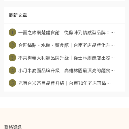
最新文章
1
一面之緣襄楚麵食館｜從鼎味到情感型品牌：⋯
2
合旺鍋貼・水餃・麵食館｜台南老店品牌化升⋯
3
不萊梅義大利麵品牌升級｜從士林創始店出發⋯
4
小月半麦面品牌升級｜高雄林園最漂亮的麵食⋯
5
老東台米苔目品牌升級｜台東70年老店再造⋯
聯絡資訊