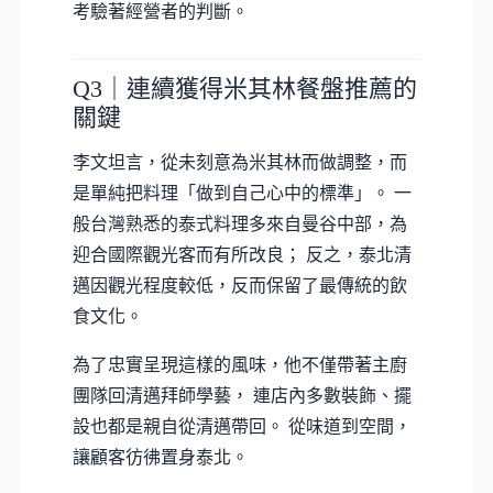
考驗著經營者的判斷。
Q3｜連續獲得米其林餐盤推薦的
關鍵
李文坦言，從未刻意為米其林而做調整，而
是單純把料理「做到自己心中的標準」。 一
般台灣熟悉的泰式料理多來自曼谷中部，為
迎合國際觀光客而有所改良； 反之，泰北清
邁因觀光程度較低，反而保留了最傳統的飲
食文化。
為了忠實呈現這樣的風味，他不僅帶著主廚
團隊回清邁拜師學藝， 連店內多數裝飾、擺
設也都是親自從清邁帶回。 從味道到空間，
讓顧客彷彿置身泰北。