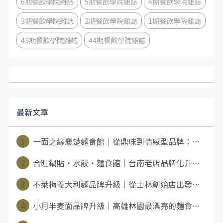
6期餐飲學院雜誌
5期餐飲學院雜誌
4期餐飲學院雜誌
3期餐飲學院雜誌
2期餐飲學院雜誌
1期餐飲學院雜誌
43期餐飲學院雜誌
44期餐飲學院雜誌
最新文章
1
一面之緣襄楚麵食館｜從鼎味到情感型品牌：⋯
2
合旺鍋貼・水餃・麵食館｜台南老店品牌化升⋯
3
不萊梅義大利麵品牌升級｜從士林創始店出發⋯
4
小月半麦面品牌升級｜高雄林園最漂亮的麵食⋯