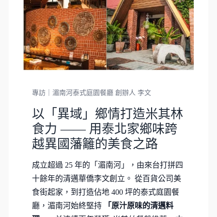
專訪｜湄南河泰式庭園餐廳 創辦人 李文
以「異域」鄉情打造米其林
食力 —— 用泰北家鄉味跨
越異國藩籬的美食之路
成立超過 25 年的「湄南河」，由來台打拼四
十餘年的清邁華僑李文創立。 從百貨公司美
食街起家，到打造佔地 400 坪的泰式庭園餐
廳，湄南河始終堅持
「原汁原味的清邁料