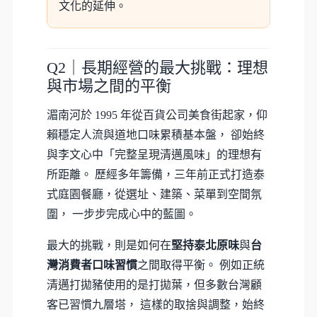
文化的延伸。
Q2｜長期經營的最大挑戰：理想
與市場之間的平衡
湄南河於 1995 年從百貨公司美食街起家，仰
賴穩定人流與道地口味累積基本盤， 卻始終
與李文心中「完整呈現清邁風味」的理想有
所距離。 歷經多年籌備，三年前正式打造泰
式庭園餐廳，從選址、建築、菜單到空間氛
圍， 一步步完成心中的藍圖。
最大的挑戰，則是如何在
堅持泰北原味
與
台
灣消費者口味習慣
之間取得平衡。 例如正統
清邁打拋豬使用的是打拋葉，但多數台灣顧
客已習慣九層塔， 這樣的取捨與調整，始終