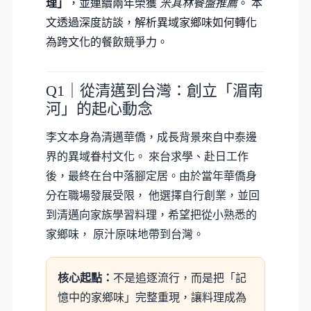
理」
，並連續兩年榮獲
米其林餐盤推薦
。 本
文透過深度訪談，解析異域家鄉味如何轉化
為跨文化的餐飲競爭力。
Q1｜從清邁到台灣：創立「湄南
河」的起心動念
李文本身為清邁華僑，成長背景來自中泰邊
界的異域眷村文化。 來台求學、赴日工作
後，最終在台中落腳定居。由於當年華僑身
分在職場發展受限， 他選擇自行創業，並回
到清邁向家族學習料理，希望把從小熟悉的
家鄉味， 原汁原味地帶到台灣。
核心起點：
不是追逐流行，而是把「記
憶中的家鄉味」完整重現，讓料理成為