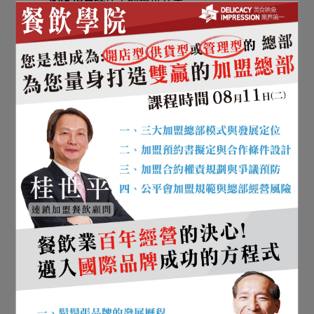
從台北街角小店到國際品牌，鼎泰豐的案例
提醒我們：餐飲全球化不是「把店開出去」
而已， 而是把
品質、流程、訓練、文化與管
理
一起帶出去，才能真正做成世界級。
Q&A：讀完鼎泰豐案例，你
最可能想問的問題
Q1：
鼎泰豐最大的競爭門檻是食
譜嗎？
A：
食譜重要，但更大的門檻是
系統
：
把職人技術拆解成可訓練、可驗收、可
持續的流程與標準，並透過品管與稽核
維持一致性。真正難複製的是這套「長