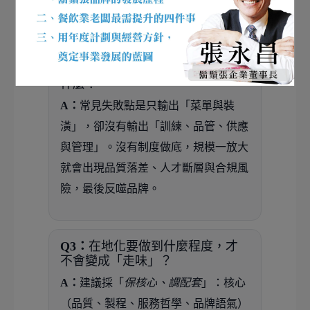
期可運作」的體系。
Q2：
品牌出海最常見的失敗點是
什麼？
A：
常見失敗點是只輸出「菜單與裝
潢」，卻沒有輸出「訓練、品管、供應
與管理」。沒有制度做底，規模一放大
就會出現品質落差、人才斷層與合規風
險，最後反噬品牌。
Q3：
在地化要做到什麼程度，才
不會變成「走味」？
A：
建議採「
保核心、調配套
」：核心
（品質、製程、服務哲學、品牌語氣）