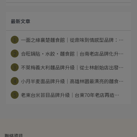
最新文章
1
一面之緣襄楚麵食館｜從鼎味到情感型品牌：⋯
2
合旺鍋貼・水餃・麵食館｜台南老店品牌化升⋯
3
不萊梅義大利麵品牌升級｜從士林創始店出發⋯
4
小月半麦面品牌升級｜高雄林園最漂亮的麵食⋯
5
老東台米苔目品牌升級｜台東70年老店再造⋯
聯絡資訊