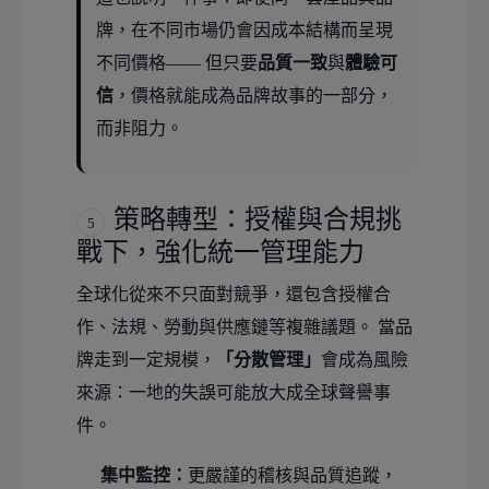
牌，在不同市場仍會因成本結構而呈現
不同價格—— 但只要
品質一致
與
體驗可
信
，價格就能成為品牌故事的一部分，
而非阻力。
策略轉型：授權與合規挑
5
戰下，強化統一管理能力
全球化從來不只面對競爭，還包含授權合
作、法規、勞動與供應鏈等複雜議題。 當品
牌走到一定規模，
「分散管理」
會成為風險
來源：一地的失誤可能放大成全球聲譽事
件。
集中監控：
更嚴謹的稽核與品質追蹤，