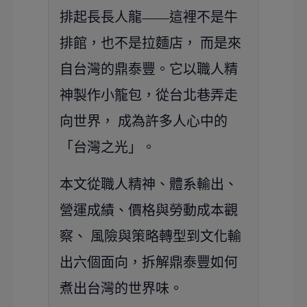
排起長長人龍——這裡不是牛
排館，也不是拉麵店， 而是來
自台灣的
鼎泰豐
。它以職人精
神製作小籠包，從台北巷弄走
向世界， 成為許多人心中的
「台灣之光」。
本文從
職人精神
、
體系輸出
、
營運成績
、
價格與勞動成本觀
察
、
風險與策略轉型
到
文化輸
出
六個面向，拆解鼎泰豐如何
煮出台灣的世界味。