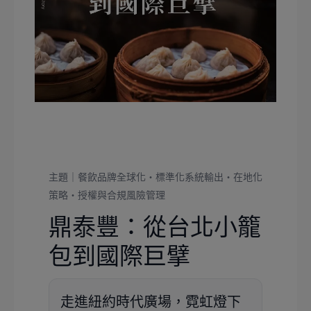
主題｜餐飲品牌全球化・標準化系統輸出・在地化
策略・授權與合規風險管理
鼎泰豐：從台北小籠
包到國際巨擘
走進紐約時代廣場，霓虹燈下