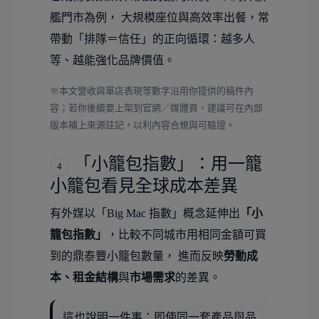
艦門市為例， 大規模座位與高效率出餐，常
帶動「排隊＝信任」的正向循環：越多人
等、越能強化品牌價值。
※本文營收與單店表現等數字沿用你提供的稿件內
容；若你後續要上架到官網／媒體頁，建議可在內部
版本補上來源註記，以利內容合規與可驗證。
「小籠包指數」：用一籠
4
小籠包看見全球成本差異
有外媒以「Big Mac 指數」概念延伸出
「小
籠包指數」
，比較不同城市用相同金額可買
到的鼎泰豐小籠包數量， 進而反映
勞動成
本、租金結構
與
市場需求
的差異。
這也說明一件事：即使同一套產品與品