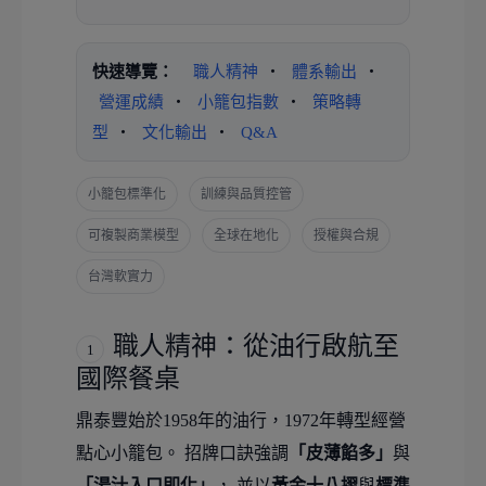
快速導覽：
職人精神
・
體系輸出
・
營運成績
・
小籠包指數
・
策略轉
型
・
文化輸出
・
Q&A
小籠包標準化
訓練與品質控管
可複製商業模型
全球在地化
授權與合規
台灣軟實力
職人精神：從油行啟航至
1
國際餐桌
鼎泰豐始於1958年的油行，1972年轉型經營
點心小籠包。 招牌口訣強調
「皮薄餡多」
與
「湯汁入口即化」
， 並以
黃金十八摺
與
標準