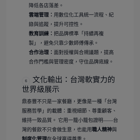
降低各店落差。
雲端管理：
用數位化工具統一流程、紀
錄與追蹤，提升可控性。
教育訓練：
把品牌標準「持續再複
製」，避免只靠少數師傅傳承。
合作治理：
面對授權與合規議題，提高
合作門檻與管理密度，守住品牌底線。
文化輸出：台灣軟實力的
6
世界級展示
鼎泰豐不只是一家餐廳，更像是一種「台灣
服務哲學」的載體：重視細節、尊重顧客、
維持一致品質。 它用一籠小籠包證明——台
灣的餐飲不只會做生意，也能用
職人精神
與
制度化管理
在全球贏得尊重。