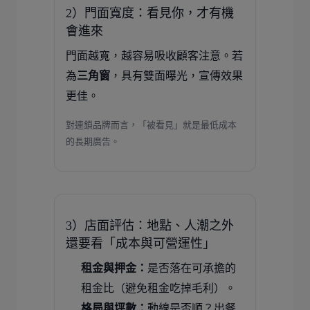
2）門面寬度：看見你，才有機
會進來
門面越寬，越容易吸收顧客注意。若
為
三角窗
，具有雙面曝光，宣傳效果
更佳。
對連鎖品牌而言，「被看見」就是最低成本
的長期廣告。
3）店面評估：地點、人潮之外
還要看「成本與可營運性」
租金與押金：
是否落在可承擔的
租金比（避免租金吃掉毛利）。
格局與坪數：
動線是否順？出餐