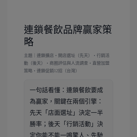
連鎖餐飲品牌贏家策
略
主題｜連鎖擴店・開店選址（先天）・行銷活
動（後天）・商圈評估與人流調查・直營加盟
策略・連鎖促銷12招（台灣）
一句話看懂：
連鎖餐飲要成
為贏家，關鍵在兩個引擎：
先天「店面選址」
決定一半
勝率；
後天「行銷活動」
決
定你能不能一鳴驚人、先馳