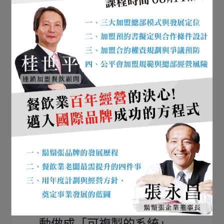
店面商圈保障範圍：畫清
楚，才能避免內耗
商圈保障範圍建議
直接框出邊界
：東
到哪條街／巷，西到哪條街／巷，南
到哪裡，北到哪裡。
以馬路中線為分隔點
（對面馬路
即不屬於保障範圍）
附上地圖
，作為合約與管理依據
範圍越清楚，後續越少糾紛，加盟管理成本
就越低。
連鎖促銷必勝 12 招：把活