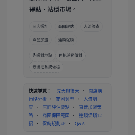
得點、站穩市場。
開店選址
商圈評估
人流調查
直營加盟
連鎖促銷
先選對地點
再把活動做對
最後把系統做穩
快速導覽：
先天與後天
・
開店前
策略分析
・
商圈類型
・
人流調
查
・
店面評估要點
・
直營加盟策
略
・
商圈保障範圍
・
連鎖促銷12
招
・
促銷規劃4P
・
Q&A