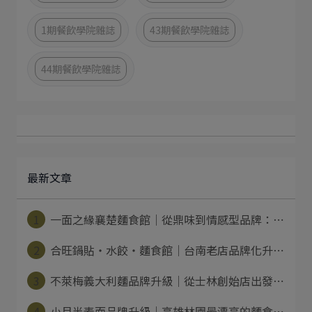
1期餐飲學院雜誌
43期餐飲學院雜誌
44期餐飲學院雜誌
最新文章
1
一面之緣襄楚麵食館｜從鼎味到情感型品牌：⋯
2
合旺鍋貼・水餃・麵食館｜台南老店品牌化升⋯
3
不萊梅義大利麵品牌升級｜從士林創始店出發⋯
4
小月半麦面品牌升級｜高雄林園最漂亮的麵食⋯