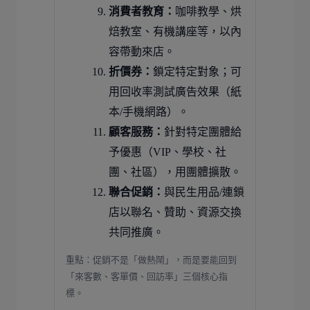
消費者教育：
咖啡教學、烘
焙教室、有機講座等，以內
容帶動來店。
折價券：
鎖定特定對象；可
用回收率測試廣告效果（紙
本/手機網路）。
顧客服務：
針對特定團體給
予優惠（VIP、學校、社
團、社區），用團體擴散。
聯合促銷：
與民生用品/連鎖
店以聯名、贊助、資源交換
共同推廣。
重點：促銷不是「做熱鬧」，而是要能回到
「來客數、客單價、回訪率」三個核心指
標。