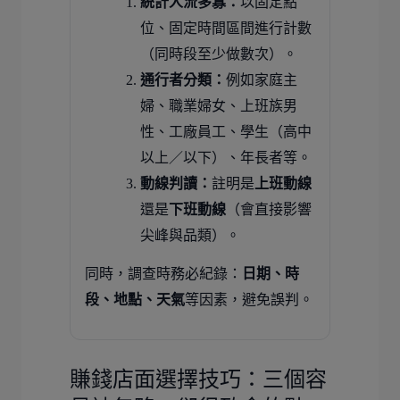
統計人流多寡：
以固定點
位、固定時間區間進行計數
（同時段至少做數次）。
通行者分類：
例如家庭主
婦、職業婦女、上班族男
性、工廠員工、學生（高中
以上／以下）、年長者等。
動線判讀：
註明是
上班動線
還是
下班動線
（會直接影響
尖峰與品類）。
同時，調查時務必紀錄：
日期、時
段、地點、天氣
等因素，避免誤判。
賺錢店面選擇技巧：三個容