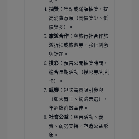
訪。
抽獎：
集點或滿額抽獎，提
高消費意願（高價獎少、低
價獎多）。
旅遊合作：
與旅行社合作旅
遊折扣或旅遊券，強化刺激
與話題。
摸彩：
預告公開抽獎時間，
適合長期活動（摸彩券/刮刮
卡）。
競賽：
趣味競賽吸引參與
（如大胃王、網路票選），
年輕族群效益佳。
社會公益：
慈善活動、義
賣、弱勢支持，塑造公益形
象。