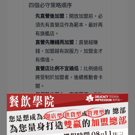
四個必守策略順序
先直營後加盟：
開放加盟前，必
須先有直營店作為範本，最好再
有旗艦店。
直營先賺錢再加盟：
直營越賺
錢，加盟越有說服力，加盟金才
有價值。
直營店比例不宜過低：
比例過低
將受制於加盟者，後續推動會卡
關。
每個縣市至少一家直營店：
重點
插旗、降低加盟管理成本與風
險。