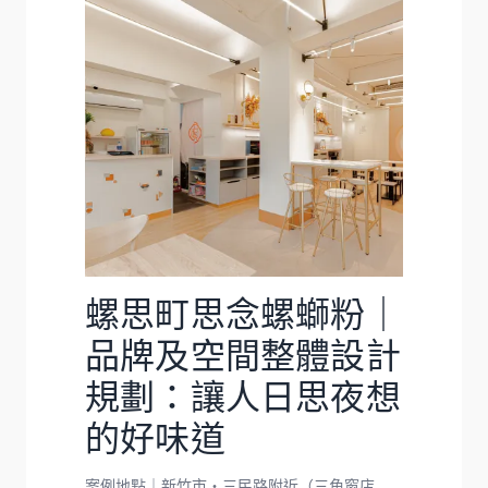
螺思町思念螺螄粉｜
品牌及空間整體設計
規劃：讓人日思夜想
的好味道
案例地點｜新竹市・三民路附近（三角窗店