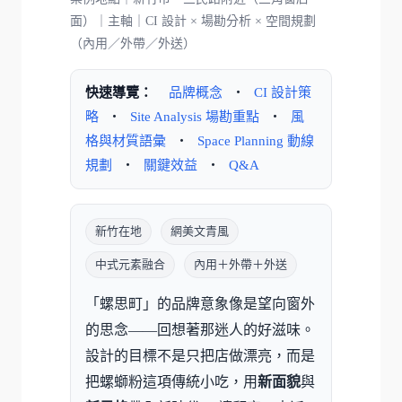
面）｜主軸｜CI 設計 × 場勘分析 × 空間規劃
（內用／外帶／外送）
快速導覽：
品牌概念
・
CI 設計策
略
・
Site Analysis 場勘重點
・
風
格與材質語彙
・
Space Planning 動線
規劃
・
關鍵效益
・
Q&A
新竹在地
網美文青風
中式元素融合
內用＋外帶＋外送
「螺思町」的品牌意象像是望向窗外
的思念——回想著那迷人的好滋味。
設計的目標不是只把店做漂亮，而是
把螺螄粉這項傳統小吃，用
新面貌
與