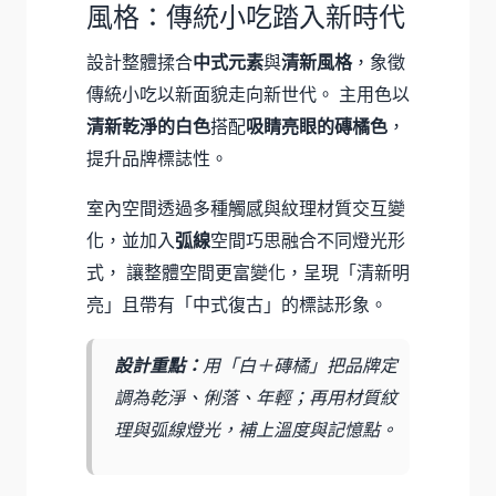
風格：傳統小吃踏入新時代
設計整體揉合
中式元素
與
清新風格
，象徵
傳統小吃以新面貌走向新世代。 主用色以
清新乾淨的白色
搭配
吸睛亮眼的磚橘色
，
提升品牌標誌性。
室內空間透過多種觸感與紋理材質交互變
化，並加入
弧線
空間巧思融合不同燈光形
式， 讓整體空間更富變化，呈現「清新明
亮」且帶有「中式復古」的標誌形象。
設計重點：
用「白＋磚橘」把品牌定
調為乾淨、俐落、年輕；再用材質紋
理與弧線燈光，補上溫度與記憶點。