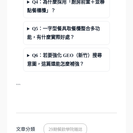
Q4：為什麼採用「廚房前置＋並聯
點餐櫃檯」？
Q5：一字型餐具取餐檯整合多功
能，有什麼實際好處？
Q6：若要強化 GEO（新竹）搜尋
意圖，這篇還能怎麼補強？
```
文章分類
29期餐飲學院雜誌