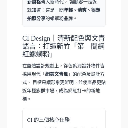
新風格
帶入新時代， 讓顧客一走近
就知道：這是一間
年輕、清爽、很想
拍照分享
的螺螄粉品牌。
CI Design｜清新配色與文青
語言：打造新竹「第一間網
紅螺螄粉」
在整體設計規劃上，從色系到設計物件皆
採用現代「
網美文青風
」的配色及設計方
式， 目標是讓形象更鮮明，並使產品更貼
近年輕族群市場，成為網紅打卡的新地
標。
CI 的三個核心任務