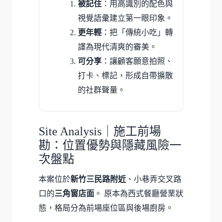
被記住
：用高識別的配色與
視覺語彙建立第一眼印象。
更年輕
：把「傳統小吃」轉
譯為現代清爽的審美。
可分享
：讓顧客願意拍照、
打卡、標記，形成自帶擴散
的社群聲量。
Site Analysis｜施工前場
勘：位置優勢與隱藏風險一
次盤點
本案位於
新竹三民路附近
、小巷弄交叉路
口的
三角窗店面
。 原本為西式餐廳營業狀
態，格局分為前場座位區與後場廚房。