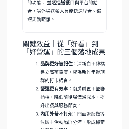
的功能。 並透過
送餐口
與平台的結
合，讓外場送餐人員能快速配合、縮
短走動距離。
關鍵效益｜從「好看」到
「好營運」的三個落地成果
品牌更好被記住
：清新白＋磚橘
建立高辨識度，成為新竹年輕族
群的打卡語言。
營運更有效率
：廚房前置＋並聯
櫃檯，降低前後場溝通成本，提
升出餐與服務節奏。
內用外帶不打架
：門面退縮做等
候區＋活動隔屏分流，形成穩定