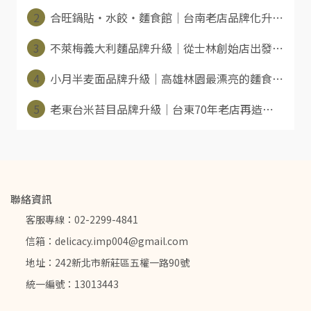
2
合旺鍋貼・水餃・麵食館｜台南老店品牌化升⋯
3
不萊梅義大利麵品牌升級｜從士林創始店出發⋯
4
小月半麦面品牌升級｜高雄林園最漂亮的麵食⋯
5
老東台米苔目品牌升級｜台東70年老店再造⋯
聯絡資訊
客服專線：02-2299-4841
信箱：delicacy.imp004@gmail.com
地址：242新北市新莊區五權一路90號
統一編號：13013443