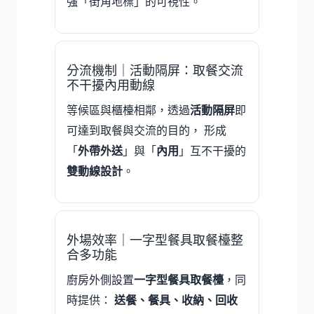
強「街角地標」的可視性。
分流機制｜活動隔屏：取餐交流
不干擾內用動線
等候區與櫃檯相鄰，透過
活動隔屏
即
可達到取餐與交流的目的， 形成
「
外帶外送
」與「
內用
」互不干擾的
雙動線設計
。
外場效率｜一字型餐具取餐檯整
合多功能
廚房外側設置
一字型餐具取餐檯
，同
時提供：
送餐、餐具、收納、回收