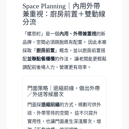
Space Planning｜內用外帶
兼重視：廚房前置＋雙動線
分流
「螺思町」是一個
內用、外帶兼重視
的新
品牌，空間必須跳脫既有配置。 因此本案
採取「
廚房前置
」概念，並以廚房前置搭
配
並聯點餐櫃檯
的作法， 讓老闆能更輕鬆
調配前後場人力，營運更有效率。
門面策略｜退縮前緣，做出外帶
／外送等候層次
門面採
退縮前緣
的方式，規劃可供外
送、外帶等待的空間。 這不只提升
實用性，也讓門面產生深淺層次，增