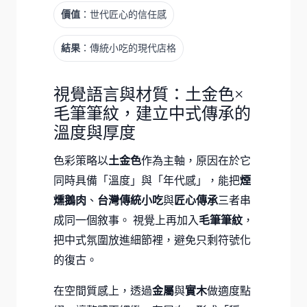
價值
：世代匠心的信任感
結果
：傳統小吃的現代店格
視覺語言與材質：土金色×
毛筆筆紋，建立中式傳承的
溫度與厚度
色彩策略以
土金色
作為主軸，原因在於它
同時具備「溫度」與「年代感」，能把
煙
燻鵝肉
、
台灣傳統小吃
與
匠心傳承
三者串
成同一個敘事。 視覺上再加入
毛筆筆紋
，
把中式氛圍放進細節裡，避免只剩符號化
的復古。
在空間質感上，透過
金屬
與
實木
做適度點