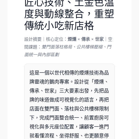
匠心技術、土金色溫
度與動線整合，重塑
傳統小吃新店格
設計摘要｜核心定位：
煙燻 × 傳承 × 世家
｜空
間課題：
雙門面落柱格局、公共樓梯壓縮、門
面統一與內部區劃
這是一個以
世代相傳的煙燻技術
為品
牌靈魂的鵝肉專案。設計從「
煙燻、
傳承、世家
」三大要素出發，先把品
牌的味道做成可視覺化的語言，再把
店面在
雙門面
、
落柱
與
公共樓梯
限制
下，完成
門面整合統一
、
前置廚房可
視化
與
多元座位配置
，讓顧客一進門
就看懂流程、坐得舒服、也更願意停