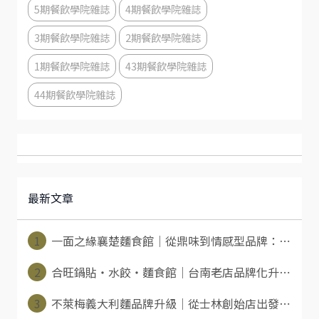
5期餐飲學院雜誌
4期餐飲學院雜誌
3期餐飲學院雜誌
2期餐飲學院雜誌
1期餐飲學院雜誌
43期餐飲學院雜誌
44期餐飲學院雜誌
最新文章
1
一面之緣襄楚麵食館｜從鼎味到情感型品牌：⋯
2
合旺鍋貼・水餃・麵食館｜台南老店品牌化升⋯
3
不萊梅義大利麵品牌升級｜從士林創始店出發⋯