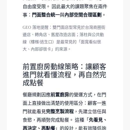
自由度受限。 因此最大的課題聚焦在兩件
事：
門面整合統一
與
內部空間合理區劃
。
GEO 落地提醒：雙門面店型常見於台灣商圈街
邊店、轉角店、舊屋改造店面；落柱與公共動
線（樓梯/逃生口）是最常見的「面寬看似很
大、內部卻很卡」的來源。
前置廚房動線策略：讓顧客
進門就看懂流程，再自然完
成點餐
餐廳規劃因應
前置廚房
的營運方式，在門
面上直接做出清楚的使用區分：顧客一進
門就能看見
完整烹製流程
，先建立信任與
食慾，再順勢完成點餐。 這種「
先看見、
再決定、再點餐
」的設計，能有效降低詢