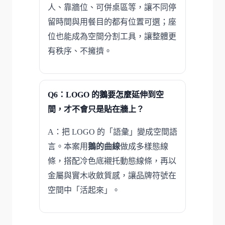
人、靠牆位、可併桌區等，讓不同停
留時間與用餐目的都有位置可選；座
位也能成為空間分割工具，讓整體更
有秩序、不擁擠。
Q6：LOGO 的鵝要怎麼延伸到空
間，才不會只是貼在牆上？
A：把 LOGO 的「語彙」變成空間語
言。本案用
鵝的曲線
做成多樣態線
條，搭配冷色底襯托動態線條，再以
金屬與實木收斂質感，讓品牌符號在
空間中「活起來」。