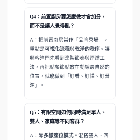
Q4：前置廚房要怎麼做才會加分，
而不是讓人覺得亂？
A：把前置廚房當作「品牌秀場」，
重點是
可視化流程
與
乾淨的秩序
。讓
顧客進門先看到烹製節奏與煙燻工
法，再把點餐節點放在動線最自然的
位置，就能做到「好看、好懂、好營
運」。
Q5：有限空間如何同時滿足單人、
雙人、家庭等不同客群？
A：靠
多樣座位模式
。混搭雙人、四