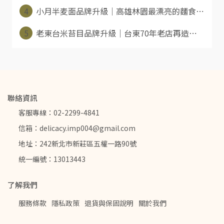
4
小月半麦面品牌升級｜高雄林園最漂亮的麵食⋯
5
老東台米苔目品牌升級｜台東70年老店再造⋯
聯絡資訊
客服專線：02-2299-4841
信箱：delicacy.imp004@gmail.com
地址：242新北市新莊區五權一路90號
統一編號：13013443
了解我們
服務條款
隱私政策
退貨與保固說明
關於我們