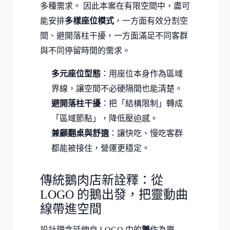
多種需求。 因此本案在有限空間中，盡可
能安排
多樣座位模式
，一方面有效分割空
間、避開落柱干擾，一方面滿足不同客群
與不同停留時間的需求。
多元座位型態
：用座位本身作為區域
界線，讓空間不必硬隔間也能清楚。
避開落柱干擾
：把「結構限制」轉成
「區域節點」，降低壓迫感。
兼顧翻桌與舒適
：讓快吃、慢吃客群
都能被接住，營運更穩定。
傳統鵝肉店新詮釋：從
LOGO 的鵝出發，把靈動曲
線帶進空間
設計理念延伸自 LOGO 中的
鵝
作為靈