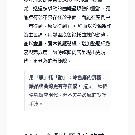
感，透過多樣態的
曲線
呈現鵝的靈動，讓
品牌符號不只存在於平面，而能在空間中
「看得到、感受得到」。 壁面以
冷色系
作
為主色調，用靜謐底色襯托曲線的動態，
並以
金屬、實木質感
點綴，增加整體細緻
感與完成度，讓傳統鵝肉店呈現出更現
代、更俐落的新樣貌。
用「靜」托「動」：冷色底的沉穩，
讓品牌曲線更有存在感。
這是一種把
傳統做成現代、但不失熟悉感的設計
手法。