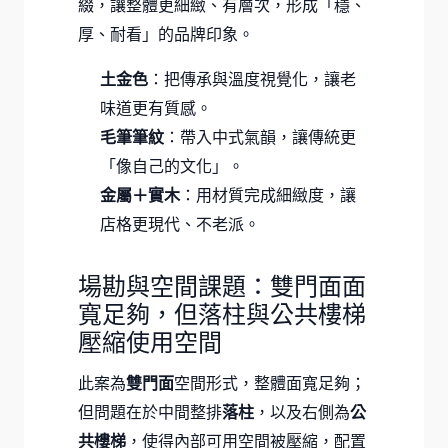
綴，讓整體更細緻、有層次，形成「穩、
厚、耐看」的品牌印象。
土金色
：把傳承與溫度視覺化，讓老
味道更有質感。
毛筆筆紋
：帶入中式氣韻，讓傳統更
「像自己的文化」。
金屬＋實木
：用材質完成細緻度，讓
店格更現代、不老派。
場勘與空間課題：雙門面面
寬足夠，但落柱與公共樓梯
壓縮使用空間
此案為
雙門面
空間形式，整體面寬足夠；
但問題在於中間整排
落柱
，以及右側為
公
共樓梯
，使得內部可用空間被壓縮，配置