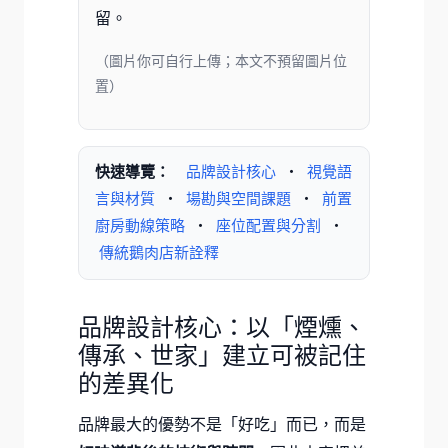
留。
（圖片你可自行上傳；本文不預留圖片位
置）
快速導覽：
品牌設計核心
・
視覺語
言與材質
・
場勘與空間課題
・
前置
廚房動線策略
・
座位配置與分割
・
傳統鵝肉店新詮釋
品牌設計核心：以「煙燻、
傳承、世家」建立可被記住
的差異化
品牌最大的優勢不是「好吃」而已，而是