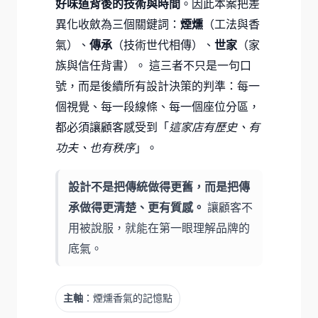
好味道背後的技術與時間
。因此本案把差
異化收斂為三個關鍵詞：
煙燻
（工法與香
氣）、
傳承
（技術世代相傳）、
世家
（家
族與信任背書）。 這三者不只是一句口
號，而是後續所有設計決策的判準：每一
個視覺、每一段線條、每一個座位分區，
都必須讓顧客感受到「
這家店有歷史、有
功夫、也有秩序
」。
設計不是把傳統做得更舊，而是把傳
承做得更清楚、更有質感。
讓顧客不
用被說服，就能在第一眼理解品牌的
底氣。
主軸
：煙燻香氣的記憶點