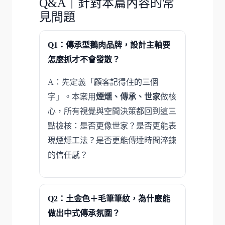
Q&A｜針對本篇內容的常
見問題
Q1：傳承型鵝肉品牌，設計主軸要
怎麼抓才不會發散？
A：先定義「顧客記得住的三個
字」。本案用
煙燻、傳承、世家
做核
心，所有視覺與空間決策都回到這三
點檢核：是否更像世家？是否更能表
現煙燻工法？是否更能傳達時間淬鍊
的信任感？
Q2：土金色＋毛筆筆紋，為什麼能
做出中式傳承氛圍？