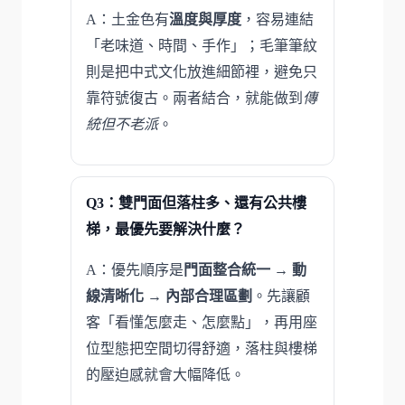
A：土金色有
溫度與厚度
，容易連結
「老味道、時間、手作」；毛筆筆紋
則是把中式文化放進細節裡，避免只
靠符號復古。兩者結合，就能做到
傳
統但不老派
。
Q3：雙門面但落柱多、還有公共樓
梯，最優先要解決什麼？
A：優先順序是
門面整合統一
→
動
線清晰化
→
內部合理區劃
。先讓顧
客「看懂怎麼走、怎麼點」，再用座
位型態把空間切得舒適，落柱與樓梯
的壓迫感就會大幅降低。