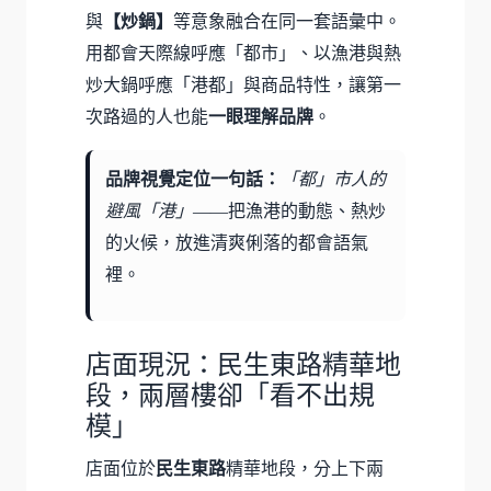
與
【炒鍋】
等意象融合在同一套語彙中。
用都會天際線呼應「都市」、以漁港與熱
炒大鍋呼應「港都」與商品特性，讓第一
次路過的人也能
一眼理解品牌
。
品牌視覺定位一句話：
「都」市人的
避風「港」
——把漁港的動態、熱炒
的火候，放進清爽俐落的都會語氣
裡。
店面現況：民生東路精華地
段，兩層樓卻「看不出規
模」
店面位於
民生東路
精華地段，分上下兩