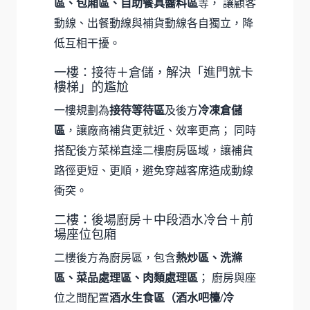
區、包廂區、自助餐具醬料區
等， 讓顧客
動線、出餐動線與補貨動線各自獨立，降
低互相干擾。
一樓：接待＋倉儲，解決「進門就卡
樓梯」的尷尬
一樓規劃為
接待等待區
及後方
冷凍倉儲
區
，讓廠商補貨更就近、效率更高； 同時
搭配後方菜梯直達二樓廚房區域，讓補貨
路徑更短、更順，避免穿越客席造成動線
衝突。
二樓：後場廚房＋中段酒水冷台＋前
場座位包廂
二樓後方為廚房區，包含
熱炒區、洗滌
區、菜品處理區、肉類處理區
； 廚房與座
位之間配置
酒水生食區（酒水吧檯/冷