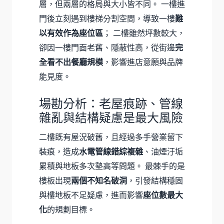
層，但兩層的格局與大小皆不同。 一樓進
門後立刻遇到樓梯分割空間，導致一樓
難
以有效作為座位區
； 二樓雖然坪數較大，
卻因一樓門面老舊、隱蔽性高，從街邊
完
全看不出餐廳規模
，影響進店意願與品牌
能見度。
場勘分析：老屋痕跡、管線
雜亂與結構疑慮是最大風險
二樓既有屋況破舊，且經過多手營業留下
裝痕，造成
水電管線錯綜複雜
、油煙汙垢
累積與地板多次墊高等問題。 最棘手的是
樓板出現
兩個不知名破洞
，引發結構穩固
與樓地板不足疑慮，進而影響
座位數最大
化
的規劃目標。