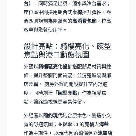
台）
，同時滿足出餐、酒水與冷台需求；
座位區中間採用
組合式桌椅
提升彈性，靠
窗區則規劃為團體客的
高消費包廂
，拉高
客單與聚餐使用率。
設計亮點：騎樓亮化、碗型
焦點與港口動態氛圍
外觀以
騎樓區亮化設計
搭配簡易材質與線
條，提升整體門面質感，並清楚區隔與鄰
店差異。 廚房外窗的開設提升室內舒適
度，同時創造
「碗型亮點」
作為視覺焦
點，讓路過視線更容易停留。
外場區以
簡約現代
結合原木色，營造小文
青的舒適氛圍；並提取 CI 的
亮橘
與
海藍
作為主調性， 以現代俐落線條建立
連鎖店