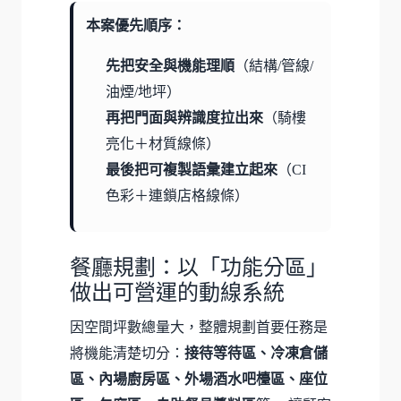
本案優先順序：
先把安全與機能理順
（結構/管線/
油煙/地坪）
再把門面與辨識度拉出來
（騎樓
亮化＋材質線條）
最後把可複製語彙建立起來
（CI
色彩＋連鎖店格線條）
餐廳規劃：以「功能分區」
做出可營運的動線系統
因空間坪數總量大，整體規劃首要任務是
將機能清楚切分：
接待等待區、冷凍倉儲
區、內場廚房區、外場酒水吧檯區、座位