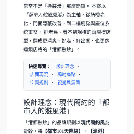
常常不是「換裝潢」那麼簡單。 本案以
「都市人的避風港」
為主軸，從騎樓亮
化、門面隱蔽改善，到二樓廚房與座位系
統重整， 把老舊、看不到規模的兩層樓店
型，翻成更清爽、好走、好出餐、也更像
連鎖店格的「港都熱炒」。
快速導覽：
設計理念
・
店面現況
・
場勘痛點
・
空間規劃
・
視覺與氛圍
設計理念：現代簡約的「都
市人的避風港」
「港都熱炒」的品牌規劃以
現代簡約風
為
骨幹，將
【都市101天際線】
、
【漁港】