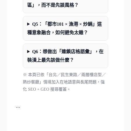
區」，而不是先談風格？
Q5：「都市101 × 漁港 × 炒鍋」這
種意象融合，如何避免太雜？
Q6：想做出「連鎖店格語彙」，在
裝潢上最先該做什麼？
※ 本頁已依「台北／民生東路／兩層樓店型／
熱炒餐廳」情境加入在地語意與長尾問題，強
化 SEO + GEO 搜尋覆蓋。
```