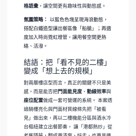
格語彙
，讓空間更有趣味性與動態感。
氛圍策略：
以藍色色塊呈現海浪動態，
搭配白鐵造型讓出餐區像「船艙」；再適
度加入時尚霓虹燈管，讓用餐空間更熱
絡、活潑。
結語：把「看不見的二樓」
變成「想上去的規模」
對兩層樓店型而言，真正的關鍵不只是美
感，而是能否把
門面能見度
、
動線效率
與
座位配置
做成一套可營運的系統。 本案透
過騎樓亮化與門面材質線條先把「被看
見」做出來，再以二樓機能分區與酒水冷
台樞紐建立出餐節奏， 讓「港都熱炒」從
老舊隱蔽，翻成更清爽、好走、也更具連