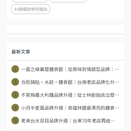
44期餐飲學院雜誌
最新文章
1
一面之緣襄楚麵食館｜從鼎味到情感型品牌：⋯
2
合旺鍋貼・水餃・麵食館｜台南老店品牌化升⋯
3
不萊梅義大利麵品牌升級｜從士林創始店出發⋯
4
小月半麦面品牌升級｜高雄林園最漂亮的麵食⋯
5
老東台米苔目品牌升級｜台東70年老店再造⋯