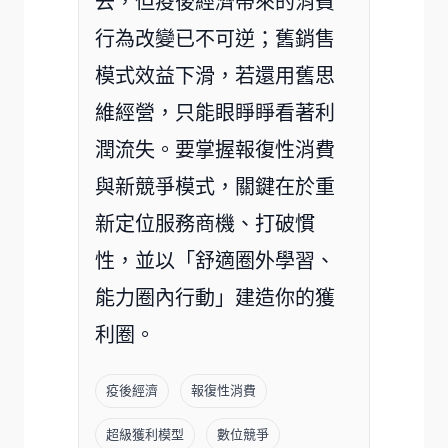
去，但
疫後經濟
帶來的消費
行為改變已不可逆；舊銷售
模式效益下滑，若還用舊思
維經營，只能眼睜睜看著利
潤流失。要掌握
報復性消費
與新競爭模式，關鍵在於
重
新定位服務商機
、
打破慣
性
，並以「舒適圈外學習、
能力圈內行動」建造你的獲
利圈。
疫後經濟
報復性消費
超級獲利模型
數位競爭