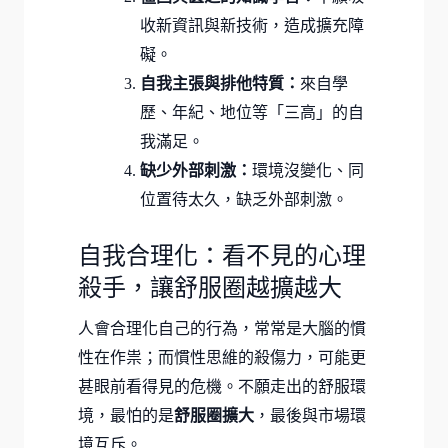
收新資訊與新技術，造成擴充障
礙。
自我主張與排他特質：
來自學
歷、年紀、地位等「三高」的自
我滿足。
缺少外部刺激：
環境沒變化、同
位置待太久，缺乏外部刺激。
自我合理化：看不見的心理
殺手，讓舒服圈越擴越大
人會合理化自己的行為，常常是大腦的慣
性在作祟；而慣性思維的殺傷力，可能更
甚眼前看得見的危機。不願走出的舒服環
境，最怕的是
舒服圈擴大
，最後與市場環
境互斥。