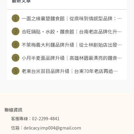
最新文章
1
一面之緣襄楚麵食館｜從鼎味到情感型品牌：⋯
2
合旺鍋貼・水餃・麵食館｜台南老店品牌化升⋯
3
不萊梅義大利麵品牌升級｜從士林創始店出發⋯
4
小月半麦面品牌升級｜高雄林園最漂亮的麵食⋯
5
老東台米苔目品牌升級｜台東70年老店再造⋯
聯絡資訊
客服專線：02-2299-4841
信箱：delicacy.imp004@gmail.com