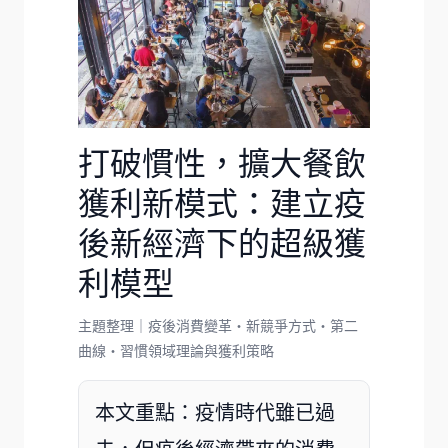
打破慣性，擴大餐飲
獲利新模式：建立疫
後新經濟下的超級獲
利模型
主題整理｜疫後消費變革・新競爭方式・第二
曲線・習慣領域理論與獲利策略
本文重點：
疫情時代雖已過