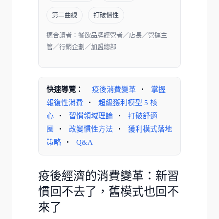
第二曲線
打破慣性
適合讀者：餐飲品牌經營者／店長／營運主
管／行銷企劃／加盟總部
快速導覽：
疫後消費變革
・
掌握
報復性消費
・
超級獲利模型 5 核
心
・
習慣領域理論
・
打破舒適
圈
・
改變慣性方法
・
獲利模式落地
策略
・
Q&A
疫後經濟的消費變革：新習
慣回不去了，舊模式也回不
來了