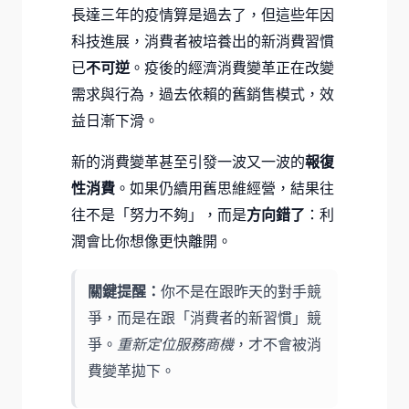
長達三年的疫情算是過去了，但這些年因
科技進展，消費者被培養出的新消費習慣
已
不可逆
。疫後的經濟消費變革正在改變
需求與行為，過去依賴的舊銷售模式，效
益日漸下滑。
新的消費變革甚至引發一波又一波的
報復
性消費
。如果仍續用舊思維經營，結果往
往不是「努力不夠」，而是
方向錯了
：利
潤會比你想像更快離開。
關鍵提醒：
你不是在跟昨天的對手競
爭，而是在跟「消費者的新習慣」競
爭。
重新定位服務商機
，才不會被消
費變革拋下。