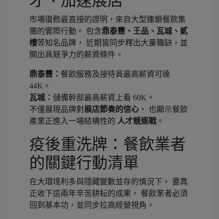
才、加速展店
市場復甦最直接的證明，來自大型連鎖餐飲集
團的實際行動。 包含
鼎泰豐、王品、瓦城、貳
樓
等知名品牌， 近期皆同步釋出大量職缺，並
開出具競爭力的薪資條件。
鼎泰豐：
餐飲服務及接待員最高薪資可達
44K。
瓦城：
儲備幹部最高薪資上看 60K。
不僅展現品牌對
展店節奏的信心
， 也顯示餐飲
產業正進入一場結構性的
人才競逐戰
。
疫後重洗牌：餐飲業者
的關鍵行動清單
在大環境利多與隱藏變數並存的情況下， 要真
正收下這兩年辛苦耕耘的成果， 餐飲業者必須
回到基本功，並同步拉高經營視角。