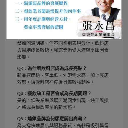
年？
因主計總處預測民間消費總量將首度突破 10 兆
元，且成長率創 23 年新高，象徵內需動能全面
回溫。
Q2：疫情後餐飲業是否全面復甦？
整體回溫明確，但不同業別表現分化，飲料店
與團膳成長較快，餐館業仍受人流與季節因素
影響。
Q3：為什麼飲料店成為成長亮點？
新品速度快、客單低、外帶需求高，加上展店
效應，讓飲料店在疫後具備較強韌性。
Q4：餐飲缺工是否會成為長期問題？
是的。低失業率與展店潮同步出現，缺工與搶
才將成為餐飲產業的新常態。
Q5：連鎖品牌為何願意開出高薪？
為支撐快速展店與服務品質，高薪是吸引與留