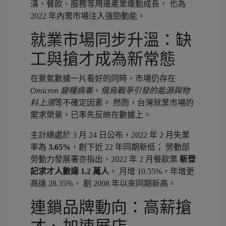
潢、餐飲、服務等周邊產業連動成長， 也為
2022 年內需市場注入強勁動能。
就業市場同步升溫：缺
工與搶才成為新常態
在景氣數據一片看好的同時，市場仍存在
Omicron 變種病毒
、
俄烏戰爭引發的能源與物
料上漲
等不確定因素。 然而，台灣就業市場的
需求榮景，已率先反映在數據上。
主計總處於 3 月 24 日公布，2022 年 2 月失業
率為
3.65%
，創下近 22 年同期新低； 勞動部
勞動力發展署亦指出，2022 年 2 月餐飲業
新登
記求才人數達 1.2 萬人
， 月增 10.55%，年增更
高達 28.35%， 創 2008 年以來同期新高。
連鎖品牌動向：高薪搶