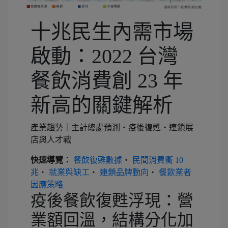
十兆民生內需市場
啟動：2022 台灣
餐飲消費創 23 年
新高的關鍵解析
產業趨勢｜主計總處預測・疫後復甦・連鎖展
店與人才戰
快速導覽：
餐飲復甦數據
・
民間消費衝 10
兆
・
就業與缺工
・
連鎖品牌動向
・
餐飲業者
因應策略
疫後餐飲復甦浮現：營
業額回溫，結構分化加