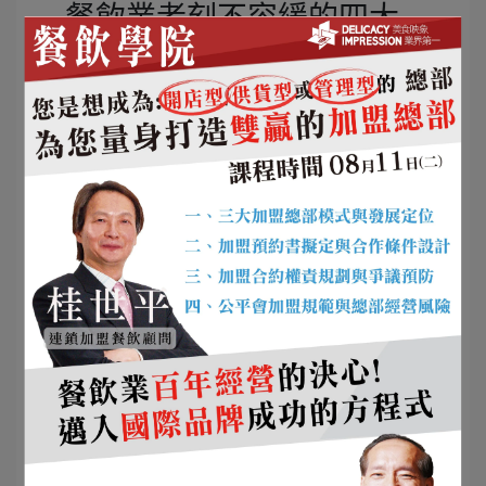
餐飲業者刻不容緩的四大
重點
能力累積：
持續精進經營、管理與行銷能力，
避免只靠單一爆品。
品質要求：
餐點品質需達到穩定且可複製的水
準。
通路多角化：
內用、外帶、外送、團膳與異業
合作並行，分散風險。
團隊與目標：
設定清楚的發展藍圖，建立能跟
上成長速度的核心團隊。
在疫後經濟重新洗牌的關鍵時刻，
深化核心優
勢
與
系統化經營
， 將成為餐飲品牌能否跨越景
氣循環的分水嶺。
Q&A｜十兆內需市場與餐
飲產業常見問題
Q1：為什麼 2022 年被稱為十兆內需市場元