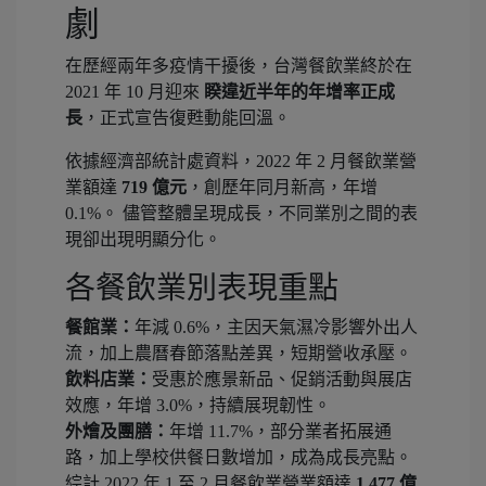
劇
在歷經兩年多疫情干擾後，台灣餐飲業終於在
2021 年 10 月迎來
睽違近半年的年增率正成
長
，正式宣告復甦動能回溫。
依據經濟部統計處資料，2022 年 2 月餐飲業營
業額達
719 億元
，創歷年同月新高，年增
0.1%。 儘管整體呈現成長，不同業別之間的表
現卻出現明顯分化。
各餐飲業別表現重點
餐館業：
年減 0.6%，主因天氣濕冷影響外出人
流，加上農曆春節落點差異，短期營收承壓。
飲料店業：
受惠於應景新品、促銷活動與展店
效應，年增 3.0%，持續展現韌性。
外燴及團膳：
年增 11.7%，部分業者拓展通
路，加上學校供餐日數增加，成為成長亮點。
綜計 2022 年 1 至 2 月餐飲業營業額達
1,477 億