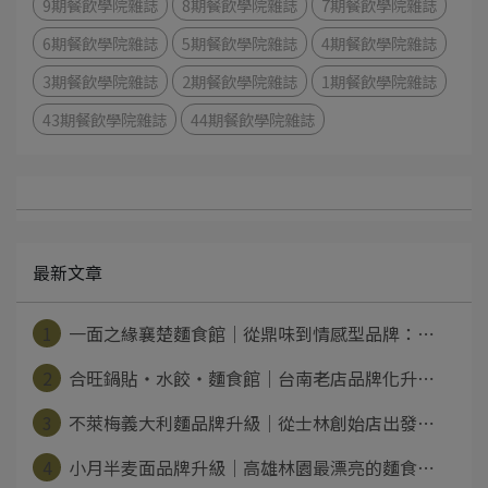
9期餐飲學院雜誌
8期餐飲學院雜誌
7期餐飲學院雜誌
6期餐飲學院雜誌
5期餐飲學院雜誌
4期餐飲學院雜誌
3期餐飲學院雜誌
2期餐飲學院雜誌
1期餐飲學院雜誌
43期餐飲學院雜誌
44期餐飲學院雜誌
最新文章
1
一面之緣襄楚麵食館｜從鼎味到情感型品牌：⋯
2
合旺鍋貼・水餃・麵食館｜台南老店品牌化升⋯
3
不萊梅義大利麵品牌升級｜從士林創始店出發⋯
4
小月半麦面品牌升級｜高雄林園最漂亮的麵食⋯