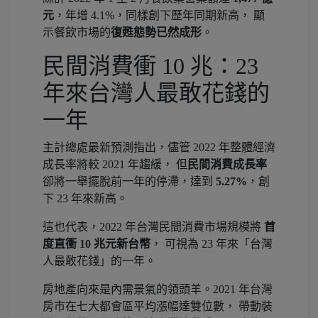
元
，年增 4.1%，同樣創下歷年同期新高， 顯
示餐飲市場的
復甦態勢已然成形
。
民間消費衝 10 兆：23
年來台灣人最敢花錢的
一年
主計總處最新預測指出，儘管 2022 年整體經濟
成長率將較 2021 年趨緩， 但
民間消費成長率
卻將一舉擺脫前一年的停滯，達到
5.27%
，創
下 23 年來新高。
這也代表，2022 年台灣民間消費市場規模將
首
度直衝 10 兆元新台幣
， 可視為 23 年來「台灣
人最敢花錢」的一年。
房地產向來是內需景氣的領頭羊。2021 年台灣
房市在七大都會區平均漲幅達雙位數， 帶動裝